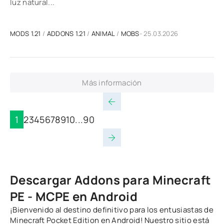
luz natural...
MODS 1.21
/
ADDONS 1.21
/
ANIMAL
/
MOBS
- 25.03.2026
Más información
1
2
3
4
5
6
7
8
9
10
...
90
Descargar Addons para Minecraft
PE - MCPE en Android
¡Bienvenido al destino definitivo para los entusiastas de
Minecraft Pocket Edition en Android! Nuestro sitio está