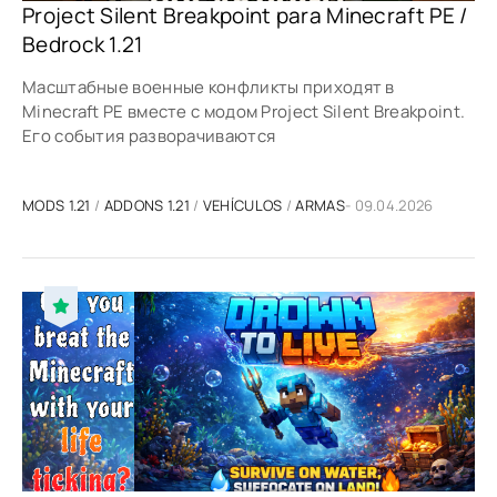
Project Silent Breakpoint para Minecraft PE /
Bedrock 1.21
Масштабные военные конфликты приходят в
Minecraft PE вместе с модом Project Silent Breakpoint.
Его события разворачиваются
MODS 1.21
/
ADDONS 1.21
/
VEHÍCULOS
/
ARMAS
- 09.04.2026