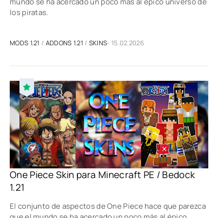
mundo se ha acercado un poco más al épico universo de
los piratas.
MODS 1.21
/
ADDONS 1.21
/
SKINS
- 15.02.2026
One Piece Skin para Minecraft PE / Bedock
1.21
El conjunto de aspectos de One Piece hace que parezca
que el mundo se ha acercado un poco más al épico