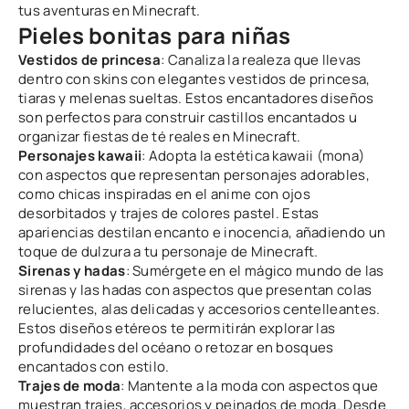
tus aventuras en Minecraft.
Pieles bonitas para niñas
Vestidos de princesa
: Canaliza la realeza que llevas
dentro con skins con elegantes vestidos de princesa,
tiaras y melenas sueltas. Estos encantadores diseños
son perfectos para construir castillos encantados u
organizar fiestas de té reales en Minecraft.
Personajes kawaii
: Adopta la estética kawaii (mona)
con aspectos que representan personajes adorables,
como chicas inspiradas en el anime con ojos
desorbitados y trajes de colores pastel. Estas
apariencias destilan encanto e inocencia, añadiendo un
toque de dulzura a tu personaje de Minecraft.
Sirenas y hadas
: Sumérgete en el mágico mundo de las
sirenas y las hadas con aspectos que presentan colas
relucientes, alas delicadas y accesorios centelleantes.
Estos diseños etéreos te permitirán explorar las
profundidades del océano o retozar en bosques
encantados con estilo.
Trajes de moda
: Mantente a la moda con aspectos que
muestran trajes, accesorios y peinados de moda. Desde