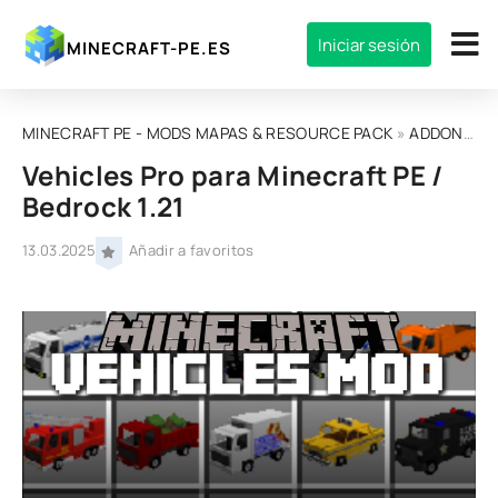
Iniciar sesión
MINECRAFT-PE.ES
MINECRAFT PE - MODS MAPAS & RESOURCE PACK
»
ADDONS
» V
Vehicles Pro para Minecraft PE /
Bedrock 1.21
13.03.2025
Añadir a favoritos