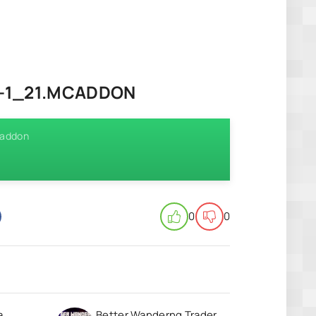
E-1_21.MCADDON
caddon
0
0
a
Better Wanderng Trader