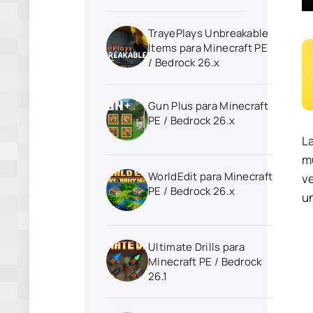
TrayePlays Unbreakable
Items para Minecraft PE
/ Bedrock 26.x
Gun Plus para Minecraft
PE / Bedrock 26.x
La
m
WorldEdit para Minecraft
ve
PE / Bedrock 26.x
u
Ultimate Drills para
Minecraft PE / Bedrock
26.1