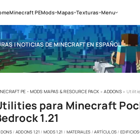
ome
Minecraft PE
Mods
Mapas
Texturas
Menu
RAS | NOTICIAS DE MINECRAFT EN ESPAÑOL
INECRAFT PE - MODS MAPAS & RESOURCE PACK
»
ADDONS
» Utilit
Utilities para Minecraft Poc
Bedrock 1.21
DDONS
/
ADDONS 1.21
/
MODS 1.21
/
MATERIALES
/
ARTÍCULOS
/
EDIFICIOS