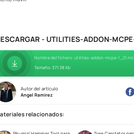
ESCARGAR - UTILITIES-ADDON-MCP
Nombre del fichero: utilities-addon-mcpe-1_21.m
Tamaño: 371.38 Kb
Autor del artículo
Angel Ramirez
ateriales relacionados:
Phumin’ Hammer Tool para
Tree Capitator par