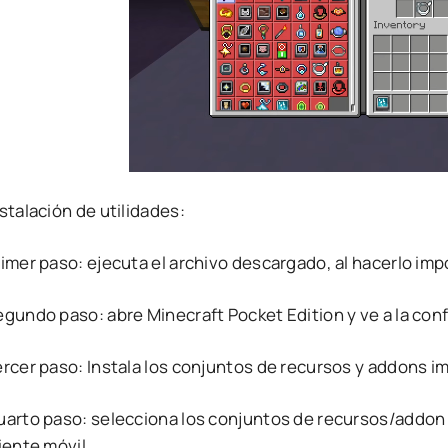
stalación de utilidades:
rimer paso: ejecuta el archivo descargado, al hacerlo im
egundo paso: abre Minecraft Pocket Edition y ve a la con
ercer paso: Instala los conjuntos de recursos y addons i
uarto paso: selecciona los conjuntos de recursos/addon i
iente móvil.