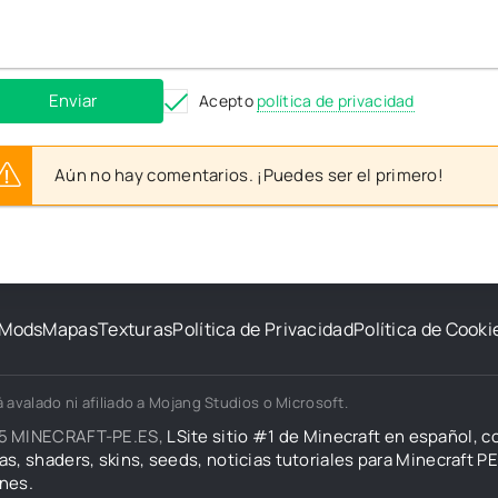
Enviar
Acepto
política de privacidad
Aún no hay comentarios. ¡Puedes ser el primero!
Mods
Mapas
Texturas
Política de Privacidad
Política de Cooki
 avalado ni afiliado a Mojang Studios o Microsoft.
5 MINECRAFT-PE.ES,
LSite sitio #1 de Minecraft en español, 
as, shaders, skins, seeds, noticias tutoriales para Minecraft PE 
nes.