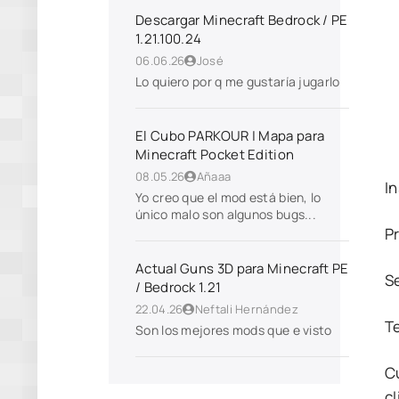
Descargar Minecraft Bedrock / PE
1.21.100.24
06.06.26
José
Lo quiero por q me gustaría jugarlo
El Cubo PARKOUR | Mapa para
Minecraft Pocket Edition
08.05.26
Añaaa
In
Yo creo que el mod está bien, lo
único malo son algunos bugs...
P
Actual Guns 3D para Minecraft PE
S
/ Bedrock 1.21
22.04.26
Neftali Hernández
T
Son los mejores mods que e visto
C
cl