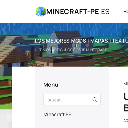
MINECRAFT-PE
.ES
H
LOS MEJORES MODS | MAPAS | TEXTU
ÚLTIMOS ARTÍCULOS SOBRE MINECRAFT
Menu
M
Minecraft PE
A