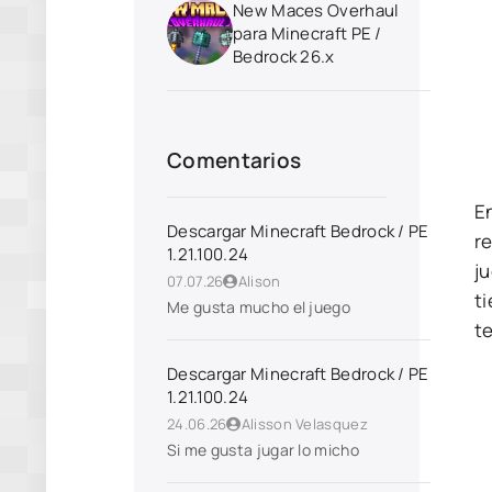
New Maces Overhaul
para Minecraft PE /
Bedrock 26.x
Comentarios
E
Descargar Minecraft Bedrock / PE
re
1.21.100.24
j
07.07.26
Alison
t
Me gusta mucho el juego
te
Descargar Minecraft Bedrock / PE
1.21.100.24
24.06.26
Alisson Velasquez
Si me gusta jugar lo micho