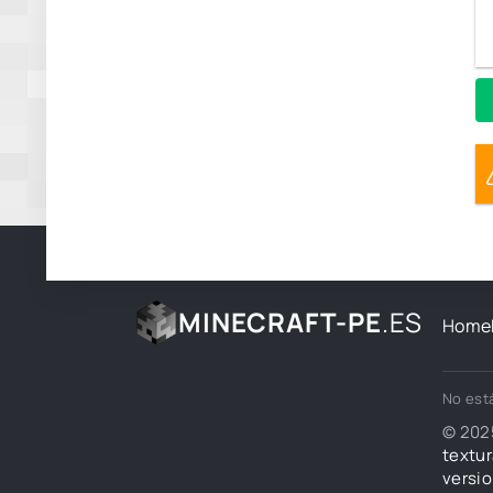
MINECRAFT-PE
.ES
Home
No está
© 202
textur
versio