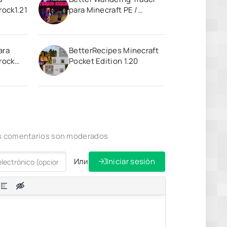
rock1.21
para Minecraft PE /
Bedrock 1.21
ara
BetterRecipes Minecraft
rock
Pocket Edition 1.20
los comentarios son moderados
Или
Iniciar sesión