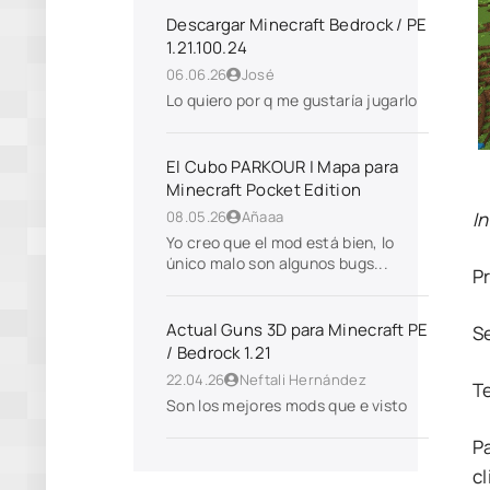
Descargar Minecraft Bedrock / PE
1.21.100.24
06.06.26
José
Lo quiero por q me gustaría jugarlo
El Cubo PARKOUR | Mapa para
Minecraft Pocket Edition
In
08.05.26
Añaaa
Yo creo que el mod está bien, lo
único malo son algunos bugs...
P
Actual Guns 3D para Minecraft PE
S
/ Bedrock 1.21
22.04.26
Neftali Hernández
T
Son los mejores mods que e visto
P
cl