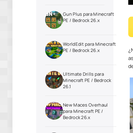
Gun Plus para Minecraft
PE / Bedrock 26.x
WorldEdit para Minecraft
¿
PE / Bedrock 26.x
a
d
Ultimate Drills para
Minecraft PE / Bedrock
26.1
New Maces Overhaul
para Minecraft PE /
Bedrock 26.x