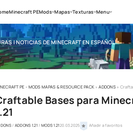
ome
Minecraft PE
Mods
Mapas
Texturas
Menu
RAS | NOTICIAS DE MINECRAFT EN ESPAÑOL
INECRAFT PE - MODS MAPAS & RESOURCE PACK
»
ADDONS
» Crafta
Craftable Bases para Minecr
.21
DDONS
/
ADDONS 1.21
/
MODS 1.21
20.03.2025
Añadir a favoritos