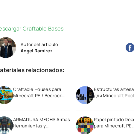
escargar Craftable Bases
Autor del artículo
Angel Ramirez
ateriales relacionados:
Craftable Houses para
Estructuras artes
Minecraft PE / Bedrock
для Minecraft Poc
1.21
Edition 1.21
ARMADURA MECHS Armas
Papel pintado Dec
Herramientas y
para Minecraft PE
Equipamiento Minecraft
(Bedrock) 1.20