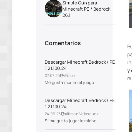
Simple Gun para
Minecraft PE / Bedrock
26.1
Comentarios
P
p
i
Descargar Minecraft Bedrock / PE
1.21.100.24
y
07.07.26
Alison
n
Me gusta mucho el juego
Descargar Minecraft Bedrock / PE
1.21.100.24
24.06.26
Alisson Velasquez
Si me gusta jugar lo micho