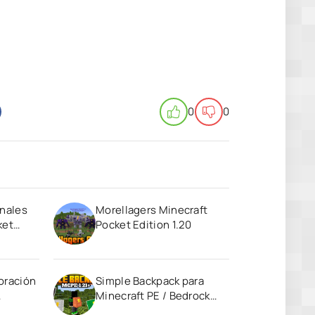
0
0
anales
Morellagers Minecraft
ket
Pocket Edition 1.20
oración
Simple Backpack para
Minecraft PE / Bedrock
1.21