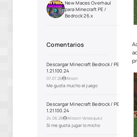
New Maces Overhaul
para Minecraft PE /
Bedrock 26.x
A
Comentarios
a
p
Descargar Minecraft Bedrock / PE
1.21.100.24
07.07.26
Alison
Me gusta mucho el juego
Descargar Minecraft Bedrock / PE
1.21.100.24
24.06.26
Alisson Velasquez
Si me gusta jugar lo micho