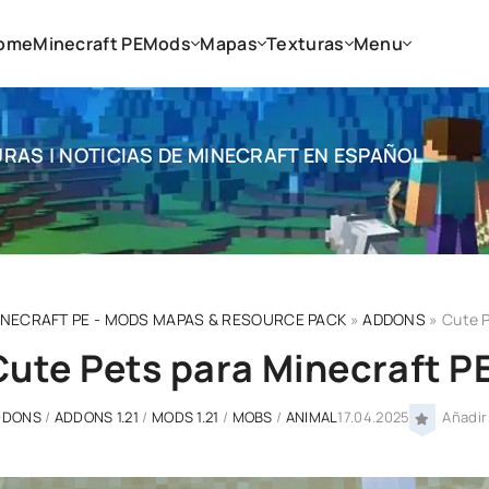
ome
Minecraft PE
Mods
Mapas
Texturas
Menu
RAS | NOTICIAS DE MINECRAFT EN ESPAÑOL
INECRAFT PE - MODS MAPAS & RESOURCE PACK
»
ADDONS
» Cute P
Cute Pets para Minecraft PE
DDONS
/
ADDONS 1.21
/
MODS 1.21
/
MOBS
/
ANIMAL
17.04.2025
Añadir