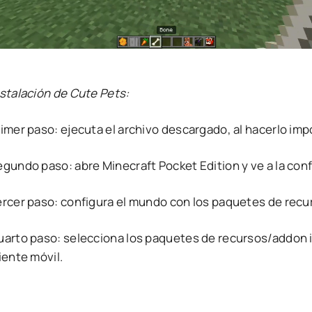
nstalación de Cute Pets:
rimer paso: ejecuta el archivo descargado, al hacerlo im
egundo paso: abre Minecraft Pocket Edition y ve a la con
ercer paso: configura el mundo con los paquetes de rec
uarto paso: selecciona los paquetes de recursos/addon i
iente móvil.