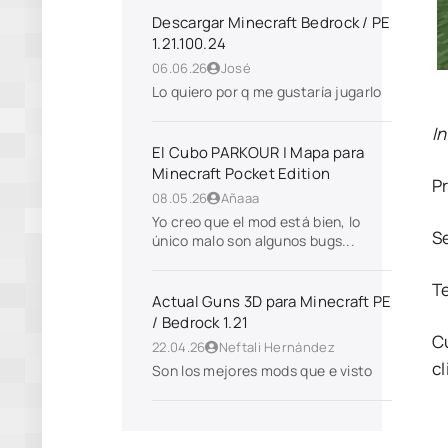
Descargar Minecraft Bedrock / PE
1.21.100.24
06.06.26
José
Lo quiero por q me gustaría jugarlo
I
El Cubo PARKOUR | Mapa para
Minecraft Pocket Edition
P
08.05.26
Añaaa
Yo creo que el mod está bien, lo
S
único malo son algunos bugs...
T
Actual Guns 3D para Minecraft PE
/ Bedrock 1.21
C
22.04.26
Neftali Hernández
cl
Son los mejores mods que e visto