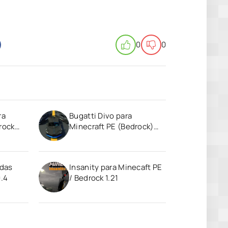
0
0
ra
Bugatti Divo para
rock
Minecraft PE (Bedrock)
1.19
das
Insanity para Minecaft PE
0.4
/ Bedrock 1.21