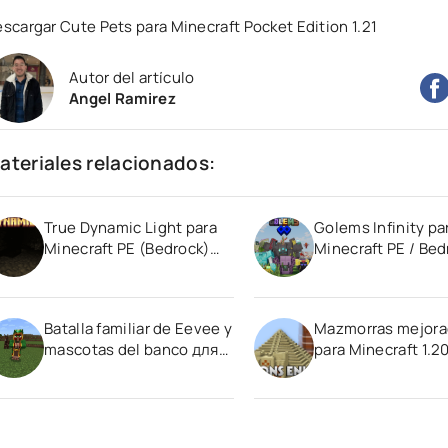
scargar Cute Pets para Minecraft Pocket Edition 1.21
Autor del artículo
Angel Ramirez
ateriales relacionados:
True Dynamic Light para
Golems Infinity pa
Minecraft PE (Bedrock)
Minecraft PE / Bed
1.21
1.21
Batalla familiar de Eevee y
Mazmorras mejora
mascotas del banco для
para Minecraft 1.2
Minecraft Pocket Edition
1.19