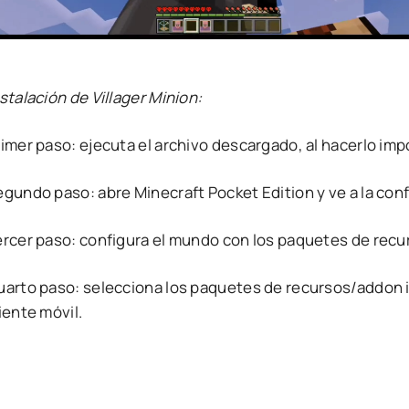
stalación de Villager Minion:
rimer paso: ejecuta el archivo descargado, al hacerlo im
egundo paso: abre Minecraft Pocket Edition y ve a la con
ercer paso: configura el mundo con los paquetes de rec
uarto paso: selecciona los paquetes de recursos/addon i
iente móvil.