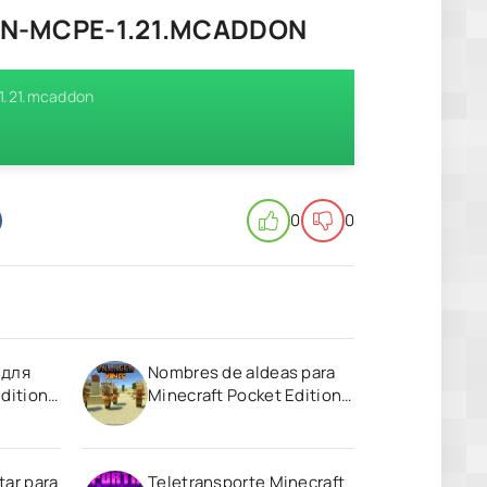
ON-MCPE-1.21.MCADDON
-1.21.mcaddon
0
0
 для
Nombres de aldeas para
dition
Minecraft Pocket Edition
1.20
tar para
Teletransporte Minecraft