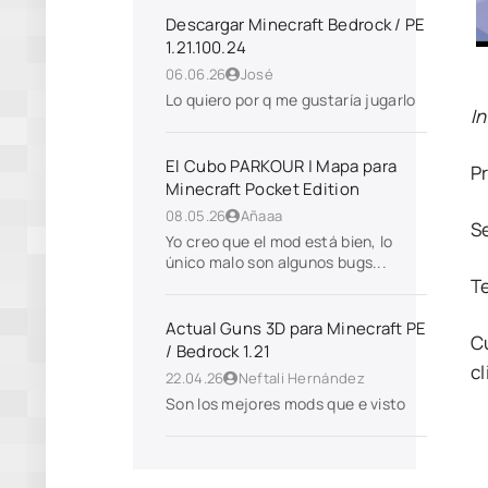
Descargar Minecraft Bedrock / PE
1.21.100.24
06.06.26
José
Lo quiero por q me gustaría jugarlo
In
El Cubo PARKOUR | Mapa para
P
Minecraft Pocket Edition
08.05.26
Añaaa
S
Yo creo que el mod está bien, lo
único malo son algunos bugs...
T
Actual Guns 3D para Minecraft PE
C
/ Bedrock 1.21
cl
22.04.26
Neftali Hernández
Son los mejores mods que e visto