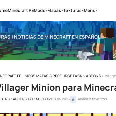
ome
Minecraft PE
Mods
Mapas
Texturas
Menu
RAS | NOTICIAS DE MINECRAFT EN ESPAÑOL
INECRAFT PE - MODS MAPAS & RESOURCE PACK
»
ADDONS
» Villag
Villager Minion para Minecra
DDONS
/
ADDONS 1.21
/
MODS 1.21
28.05.2025
Añadir a favoritos