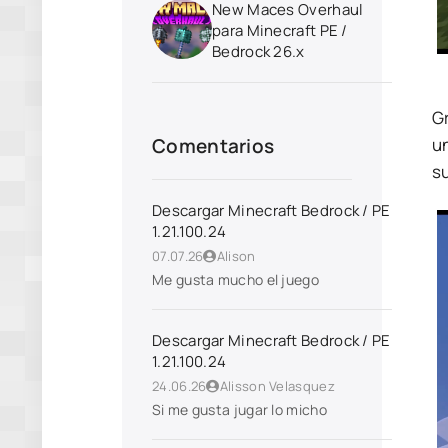
New Maces Overhaul
para Minecraft PE /
Bedrock 26.x
Gr
u
Comentarios
s
Descargar Minecraft Bedrock / PE
1.21.100.24
07.07.26
Alison
Me gusta mucho el juego
Descargar Minecraft Bedrock / PE
1.21.100.24
24.06.26
Alisson Velasquez
Si me gusta jugar lo micho