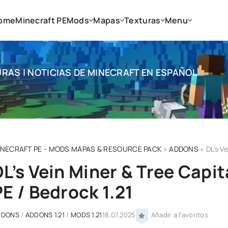
ome
Minecraft PE
Mods
Mapas
Texturas
Menu
RAS | NOTICIAS DE MINECRAFT EN ESPAÑOL
INECRAFT PE - MODS MAPAS & RESOURCE PACK
»
ADDONS
» DL’s Vei
DL’s Vein Miner & Tree Capi
PE / Bedrock 1.21
DDONS
/
ADDONS 1.21
/
MODS 1.21
18.07.2025
Añadir a favoritos