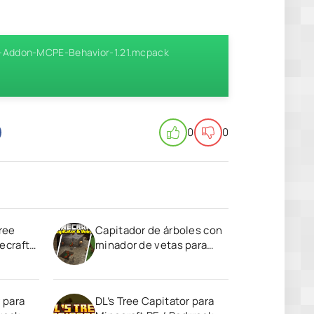
or-Addon-MCPE-Behavior-1.21.mcpack
0
0
Tree
Capitador de árboles con
ecraft
minador de vetas para
Minecraft PE (Bedrock)
1.19
 para
DL’s Tree Capitator para