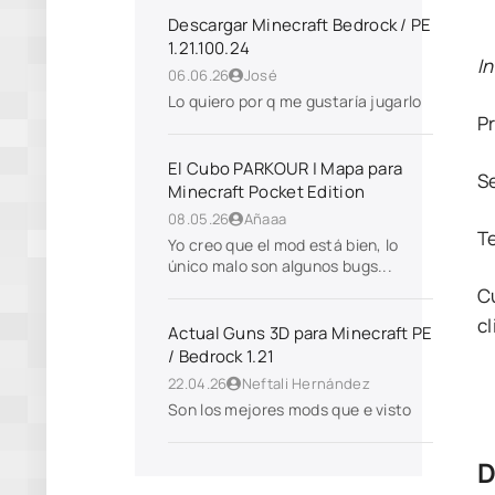
Descargar Minecraft Bedrock / PE
1.21.100.24
In
06.06.26
José
Lo quiero por q me gustaría jugarlo
P
El Cubo PARKOUR | Mapa para
S
Minecraft Pocket Edition
08.05.26
Añaaa
T
Yo creo que el mod está bien, lo
único malo son algunos bugs...
C
cl
Actual Guns 3D para Minecraft PE
/ Bedrock 1.21
22.04.26
Neftali Hernández
Son los mejores mods que e visto
D