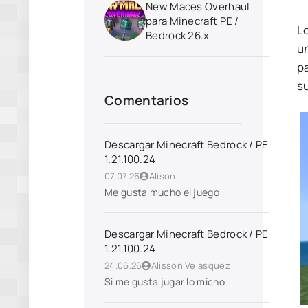
New Maces Overhaul
para Minecraft PE /
L
Bedrock 26.x
un
p
s
Comentarios
Descargar Minecraft Bedrock / PE
1.21.100.24
07.07.26
Alison
Me gusta mucho el juego
Descargar Minecraft Bedrock / PE
1.21.100.24
24.06.26
Alisson Velasquez
Si me gusta jugar lo micho