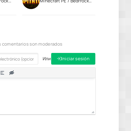
rock
Minecraft PE / Bedrrock
1.21
los comentarios son moderados
Или
Iniciar sesión