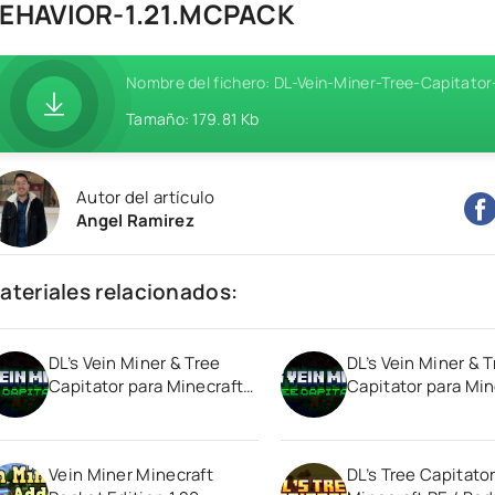
EHAVIOR-1.21.MCPACK
Nombre del fichero: DL-Vein-Miner-Tree-Capitat
Tamaño: 179.81 Kb
Autor del artículo
Angel Ramirez
ateriales relacionados:
DL’s Vein Miner & Tree
DL’s Vein Miner & 
Capitator para Minecraft
Capitator para Min
PE / Bedrock 1.21
PE / Bedrock 1.21
Vein Miner Minecraft
DL’s Tree Capitator