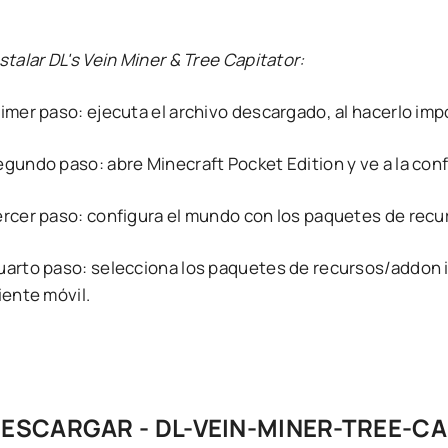
stalar DL's Vein Miner & Tree Capitator:
rimer paso: ejecuta el archivo descargado, al hacerlo im
egundo paso: abre Minecraft Pocket Edition y ve a la con
ercer paso: configura el mundo con los paquetes de rec
uarto paso: selecciona los paquetes de recursos/addon i
iente móvil.
ESCARGAR - DL-VEIN-MINER-TREE-C