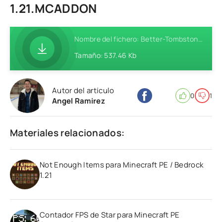
1.21.MCADDON
Nombre del fichero: Better-Tombstones-Addon-MCPE-1.21.mcaddon
Tamaño: 537.46 Kb
Autor del artículo
0
1
Angel Ramirez
Materiales relacionados:
Not Enough Items para Minecraft PE / Bedrock
1.21
Contador FPS de Star para Minecraft PE