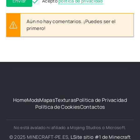
Enviar
Acepto
política de privacidad
Aún no hay comentarios. ¡Puedes ser el
primero!
Home
Mods
Mapas
Texturas
Política de Privacidad
Política de Cookies
Contactos
No está avalado ni afiliado a Mojang Studios o Microsoft.
© 2025 MINECRAFT-PE.ES,
LSite sitio #1 de Minecraft