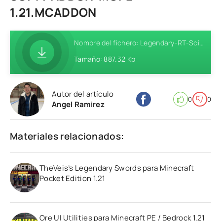
1.21.MCADDON
Nombre del fichero: Legendary-RT-Sci-Fi-Addon-MCPE-1.21.mcaddon
Tamaño: 887.32 Kb
Autor del artículo
0
0
Angel Ramirez
Materiales relacionados:
TheVeis’s Legendary Swords para Minecraft
Pocket Edition 1.21
Ore UI Utilities para Minecraft PE / Bedrock 1.21