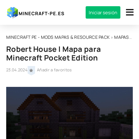
Iniciar sesión
MINECRAFT-PE.ES
MINECRAFT PE - MODS MAPAS & RESOURCE PACK
»
MAPAS
» Ro
Robert House | Mapa para
Minecraft Pocket Edition
23.04.2024
Añadir a favoritos