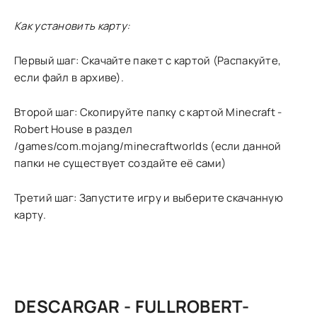
Как установить карту:
Первый шаг: Скачайте пакет с картой (Распакуйте,
если файл в архиве).
Второй шаг: Скопируйте папку с картой Minecraft -
Robert House в раздел
/games/com.mojang/minecraftworlds (если данной
папки не существует создайте её сами)
Третий шаг: Запустите игру и выберите скачанную
карту.
DESCARGAR - FULLROBERT-