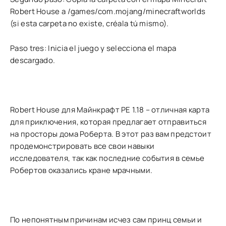
Robert House a /games/com.mojang/minecraftworlds
(si esta carpeta no existe, créala tú mismo).
Paso tres: Inicia el juego y selecciona el mapa
descargado.
Robert House для Майнкрафт PE 1.18 – отличная карта
для приключения, которая предлагает отправиться
на просторы дома Роберта. В этот раз вам предстоит
продемонстрировать все свои навыки
исследователя, так как последние события в семье
Робертов оказались кране мрачными.
По непонятным причинам исчез сам принц семьи и