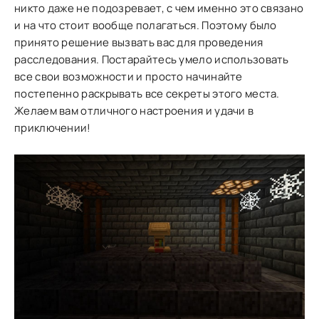
никто даже не подозревает, с чем именно это связано
и на что стоит вообще полагаться. Поэтому было
принято решение вызвать вас для проведения
расследования. Постарайтесь умело использовать
все свои возможности и просто начинайте
постепенно раскрывать все секреты этого места.
Желаем вам отличного настроения и удачи в
приключении!