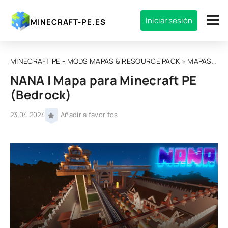
Iniciar sesión
MINECRAFT-PE.ES
MINECRAFT PE - MODS MAPAS & RESOURCE PACK
»
MAPAS
» NA
NANA | Mapa para Minecraft PE
(Bedrock)
23.04.2024
Añadir a favoritos