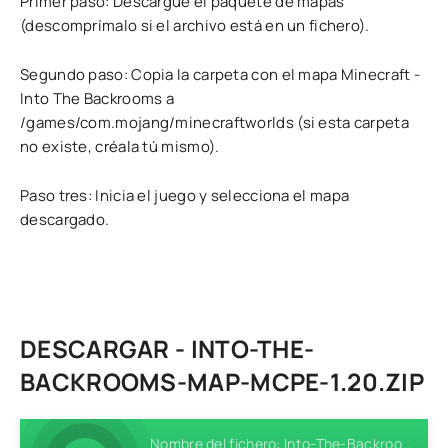
Primer paso: Descargue el paquete de mapas
(descomprímalo si el archivo está en un fichero).
Segundo paso: Copia la carpeta con el mapa Minecraft -
Into The Backrooms a
/games/com.mojang/minecraftworlds (si esta carpeta
no existe, créala tú mismo).
Paso tres: Inicia el juego y selecciona el mapa
descargado.
DESCARGAR - INTO-THE-
BACKROOMS-MAP-MCPE-1.20.ZIP
Nombre del fichero: Into-The-Backrooms-Map-MCPE-1.20.zip