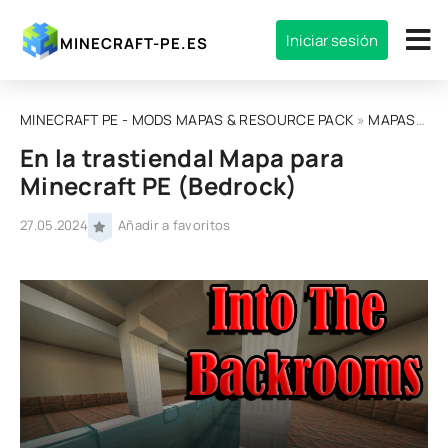
Iniciar sesión
MINECRAFT-PE.ES
MINECRAFT PE - MODS MAPAS & RESOURCE PACK
»
MAPAS
» En
En la trastienda| Mapa para
Minecraft PE (Bedrock)
27.05.2024
Añadir a favoritos