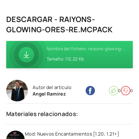
DESCARGAR - RAIYONS-
GLOWING-ORES-RE.MCPACK
Nombre del fichero: raiyons-glowing-ores-re.mcpack
Tamaño: 112.22 Kb
Autor del artículo
0
0
Angel Ramirez
Materiales relacionados:
Mod: Nuevos Encantamientos [1.20; 1.21+]