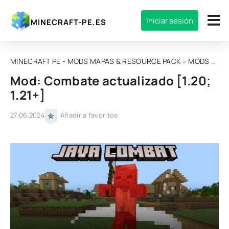
Iniciar sesión
MINECRAFT-PE.ES
MINECRAFT PE - MODS MAPAS & RESOURCE PACK
»
MODS
» Mod: Combate actualizado [1.20; 1.21+]
Mod: Combate actualizado [1.20;
1.21+]
27.06.2024
Añadir a favoritos