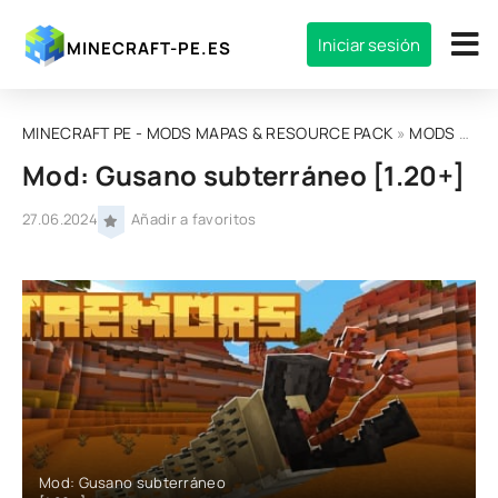
Iniciar sesión
MINECRAFT-PE.ES
MINECRAFT PE - MODS MAPAS & RESOURCE PACK
»
MODS
» Mod: Gusano subterráneo [1.20+]
Mod: Gusano subterráneo [1.20+]
27.06.2024
Añadir a favoritos
Mod: Gusano subterráneo