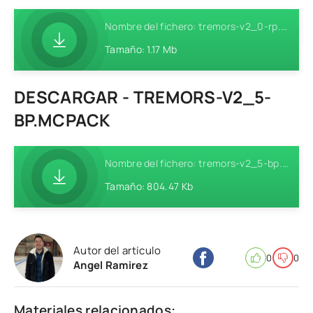
Nombre del fichero: tremors-v2_0-rp.mcpack
Tamaño: 1.17 Mb
DESCARGAR - TREMORS-V2_5-
BP.MCPACK
Nombre del fichero: tremors-v2_5-bp.mcpack
Tamaño: 804.47 Kb
Autor del artículo
0
0
Angel Ramirez
Materiales relacionados: