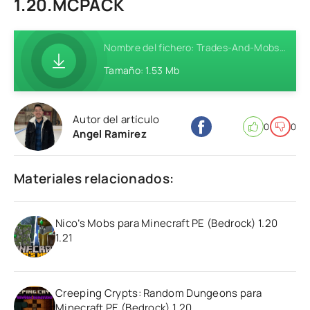
1.20.MCPACK
Nombre del fichero: Trades-And-Mobs-Addon-MCPE-Behavior-1.20.mcpack
Tamaño: 1.53 Mb
Autor del artículo
0
0
Angel Ramirez
Materiales relacionados:
Nico’s Mobs para Minecraft PE (Bedrock) 1.20
1.21
Creeping Crypts: Random Dungeons para
Minecraft PE (Bedrock) 1.20