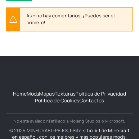
Aún no hay comentarios. ¡Puedes ser el
primero!
Home
Mods
Mapas
Texturas
Política de Privacidad
Política de Cookies
Contactos
No está avalado ni afiliado a Mojang Studios o Microsoft.
© 2025 MINECRAFT-PE.ES,
LSite sitio #1 de Minecraft
en español, con los mejores y más populares mods,