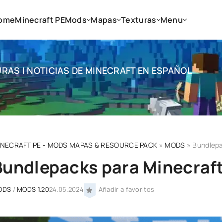
ome
Minecraft PE
Mods
Mapas
Texturas
Menu
RAS | NOTICIAS DE MINECRAFT EN ESPAÑOL
INECRAFT PE - MODS MAPAS & RESOURCE PACK
»
MODS
» Bundlepa
Bundlepacks para Minecraft
ODS
/
MODS 1.20
24.05.2024
Añadir a favoritos