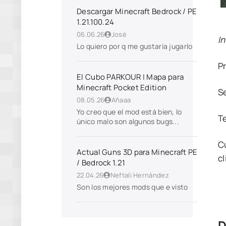
Descargar Minecraft Bedrock / PE
1.21.100.24
06.06.26
José
I
Lo quiero por q me gustaría jugarlo
P
El Cubo PARKOUR | Mapa para
Minecraft Pocket Edition
S
08.05.26
Añaaa
Yo creo que el mod está bien, lo
T
único malo son algunos bugs...
C
Actual Guns 3D para Minecraft PE
cl
/ Bedrock 1.21
22.04.26
Neftali Hernández
Son los mejores mods que e visto
D