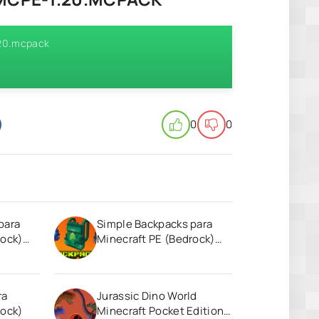
.20.mcpack
0
0
para
Simple Backpacks para
rock)
Minecraft PE (Bedrock)
1.20
ra
Jurassic Dino World
rock)
Minecraft Pocket Edition