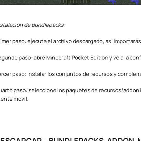
nstalación de Bundlepacks:
rimer paso: ejecuta el archivo descargado, así importará
egundo paso: abre Minecraft Pocket Edition y ve a la con
ercer paso: instalar los conjuntos de recursos y comple
uarto paso: seleccione los paquetes de recursos/addon i
iente móvil.
ESCARGAR - BUNDLEPACKS-ADDON-