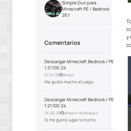
Simple Gun para
Minecraft PE / Bedrock
26.1
To
c
y 
Comentarios
c
Descargar Minecraft Bedrock / PE
1.21.100.24
07.07.26
Alison
Me gusta mucho el juego
Descargar Minecraft Bedrock / PE
1.21.100.24
24.06.26
Alisson Velasquez
Si me gusta jugar lo micho