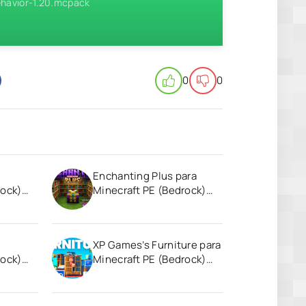
havior-1.20.mcpack
0
0
Enchanting Plus para
rock)
Minecraft PE (Bedrock)
1.20
XP Games’s Furniture para
rock)
Minecraft PE (Bedrock)
1.20