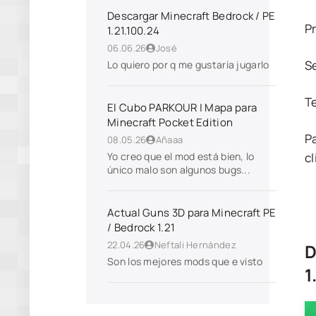
Descargar Minecraft Bedrock / PE
P
1.21.100.24
06.06.26
José
S
Lo quiero por q me gustaría jugarlo
T
El Cubo PARKOUR | Mapa para
Minecraft Pocket Edition
P
08.05.26
Añaaa
cl
Yo creo que el mod está bien, lo
único malo son algunos bugs...
Actual Guns 3D para Minecraft PE
/ Bedrock 1.21
22.04.26
Neftali Hernández
D
Son los mejores mods que e visto
1