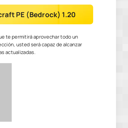
raft PE (Bedrock) 1.20
e te permitirá aprovechar todo un
ección, usted será capaz de alcanzar
as actualizadas.