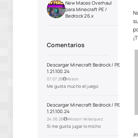
New Maces Overhaul
para Minecraft PE /
No
Bedrock 26.x
s
p
¡
Comentarios
Descargar Minecraft Bedrock / PE
1.21.100.24
07.07.26
Alison
Me gusta mucho el juego
Descargar Minecraft Bedrock / PE
1.21.100.24
24.06.26
Alisson Velasquez
Si me gusta jugar lo micho
I