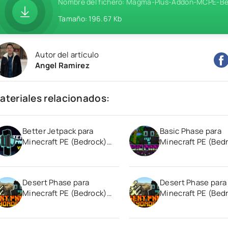
Nombre del fichero: Magma-Plus-Addon-MCPE-Be
Tamaño: 196.67 Kb
Autor del artículo
Angel Ramirez
ateriales relacionados:
Better Jetpack para
Basic Phase para
Minecraft PE (Bedrock)
Minecraft PE (Bed
1.20 1.21
1.20
Desert Phase para
Desert Phase para
Minecraft PE (Bedrock)
Minecraft PE (Bed
1.20 1.21
1.20