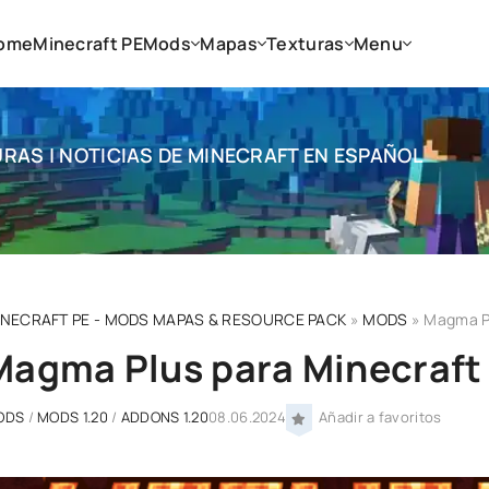
ome
Minecraft PE
Mods
Mapas
Texturas
Menu
RAS | NOTICIAS DE MINECRAFT EN ESPAÑOL
INECRAFT PE - MODS MAPAS & RESOURCE PACK
»
MODS
» Magma Pl
Magma Plus para Minecraft 
ODS
/
MODS 1.20
/
ADDONS 1.20
08.06.2024
Añadir a favoritos