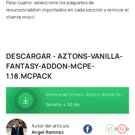
Paso cuatro: seleccione los paquetes de
recursos/addon importados en cada sección y reinicie el
cliente móvil.
DESCARGAR - AZTONS-VANILLA-
FANTASY-ADDON-MCPE-
1.18.MCPACK
Nombre del fichero: Aztons-Vanilla-Fantasy-Addon-MCPE-1.18.mcpack
Tamaño: 4.92 Mb
Autor del artículo
0
0
Angel Ramirez