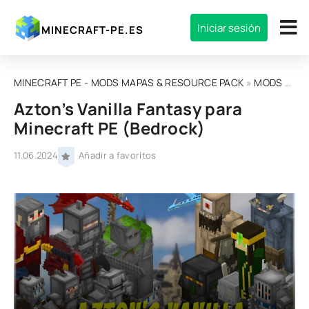
Iniciar sesión
MINECRAFT-PE.ES
MINECRAFT PE - MODS MAPAS & RESOURCE PACK
»
MODS
» Azton’s Vanilla Fantasy para Minecraft PE (Bedrock)
Azton’s Vanilla Fantasy para
Minecraft PE (Bedrock)
11.06.2024
Añadir a favoritos