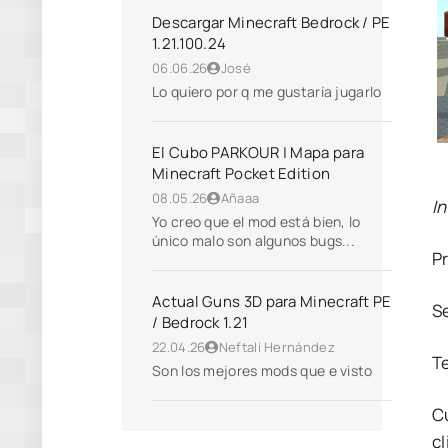
Descargar Minecraft Bedrock / PE
1.21.100.24
06.06.26
José
Lo quiero por q me gustaría jugarlo
El Cubo PARKOUR | Mapa para
Minecraft Pocket Edition
08.05.26
Añaaa
I
Yo creo que el mod está bien, lo
único malo son algunos bugs...
P
Actual Guns 3D para Minecraft PE
S
/ Bedrock 1.21
22.04.26
Neftali Hernández
T
Son los mejores mods que e visto
C
cl