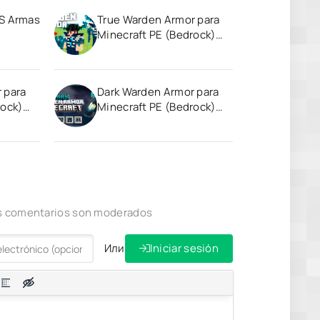
 Armas
True Warden Armor para
Minecraft PE (Bedrock)
ecraft
1.19
 para
Dark Warden Armor para
rock)
Minecraft PE (Bedrock)
1.21
los comentarios son moderados
Или
Iniciar sesión