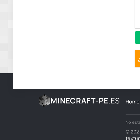
MINECRAFT-PE
.ES
Home
No está
© 202
textur