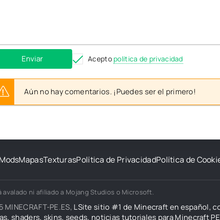
Enviar
Acepto
política de privacidad
Aún no hay comentarios. ¡Puedes ser el primero!
Mods
Mapas
Texturas
Política de Privacidad
Política de Cooki
 avalado ni afiliado a Mojang Studios o Microsoft.
5 MINECRAFT-PE.ES,
LSite sitio #1 de Minecraft en español, 
as, shaders, skins, seeds, noticias tutoriales para Minecraft PE 