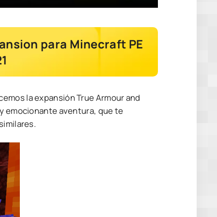
ansion para Minecraft PE
21
ecemos la expansión True Armour and
a y emocionante aventura, que te
similares.