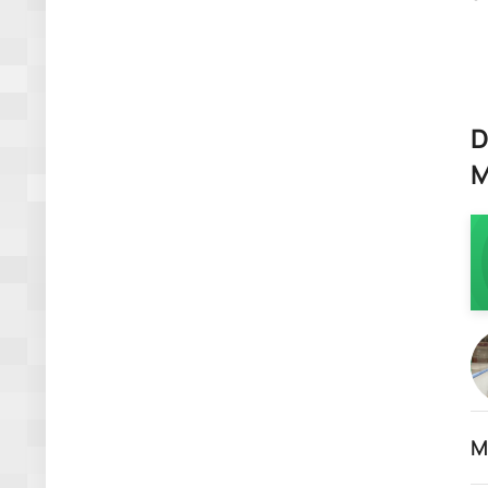
D
M
M