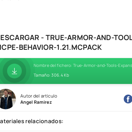
ESCARGAR - TRUE-ARMOR-AND-TOO
CPE-BEHAVIOR-1.21.MCPACK
Nombre del fichero: True-Armor-and-Tools-Expa
Tamaño: 306.4 Kb
Autor del artículo
Angel Ramirez
ateriales relacionados: