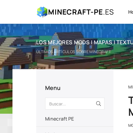
MINECRAFT-PE
.ES
H
LOS MEJORES MODS | MAPAS | TEXTU
ÚLTIMOS ARTÍCULOS SOBRE MINECRAFT
Menu
M
Minecraft PE
M