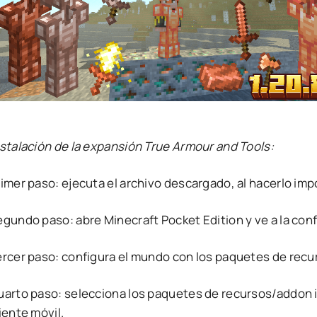
nstalación de la expansión True Armour and Tools:
rimer paso: ejecuta el archivo descargado, al hacerlo im
egundo paso: abre Minecraft Pocket Edition y ve a la con
ercer paso: configura el mundo con los paquetes de rec
uarto paso: selecciona los paquetes de recursos/addon i
iente móvil.