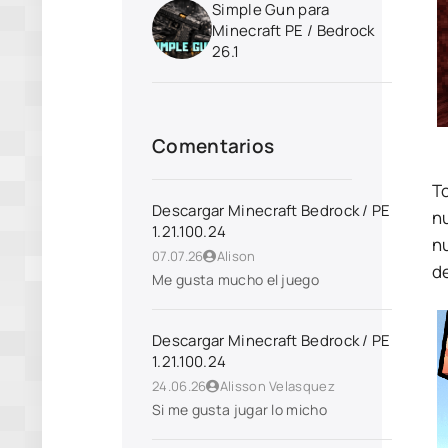
Simple Gun para
Minecraft PE / Bedrock
26.1
Comentarios
T
Descargar Minecraft Bedrock / PE
n
1.21.100.24
nu
07.07.26
Alison
d
Me gusta mucho el juego
Descargar Minecraft Bedrock / PE
1.21.100.24
24.06.26
Alisson Velasquez
Si me gusta jugar lo micho