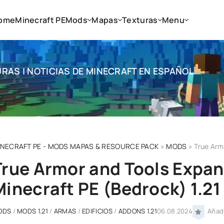
ome
Minecraft PE
Mods
Mapas
Texturas
Menu
RAS | NOTICIAS DE MINECRAFT EN ESPAÑOL
INECRAFT PE - MODS MAPAS & RESOURCE PACK
»
MODS
» True Armor
True Armor and Tools Expan
Minecraft PE (Bedrock) 1.21
ODS
/
MODS 1.21
/
ARMAS
/
EDIFICIOS
/
ADDONS 1.21
06.08.2024
Añadi