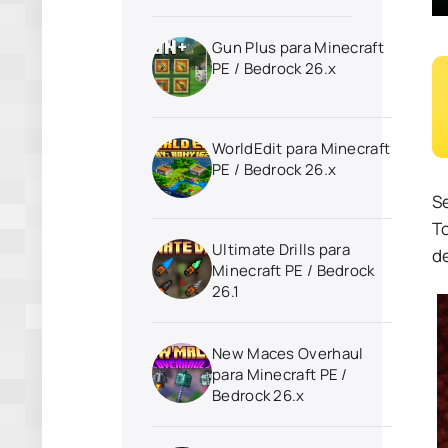
Gun Plus para Minecraft
PE / Bedrock 26.x
WorldEdit para Minecraft
PE / Bedrock 26.x
S
T
Ultimate Drills para
d
Minecraft PE / Bedrock
26.1
New Maces Overhaul
para Minecraft PE /
Bedrock 26.x