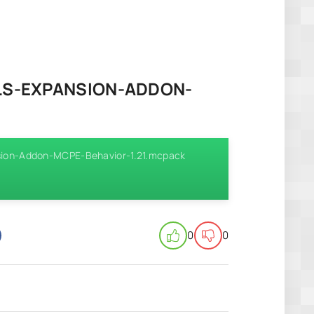
LS-EXPANSION-ADDON-
nsion-Addon-MCPE-Behavior-1.21.mcpack
0
0