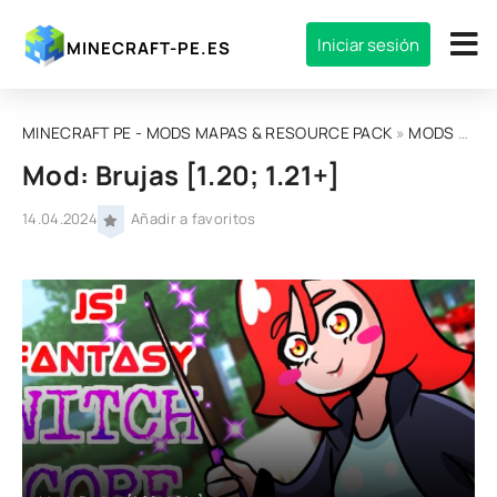
Iniciar sesión
MINECRAFT-PE.ES
MINECRAFT PE - MODS MAPAS & RESOURCE PACK
»
MODS
» Mod: Brujas [1.20; 1.21+]
Mod: Brujas [1.20; 1.21+]
14.04.2024
Añadir a favoritos