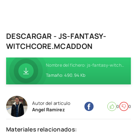
DESCARGAR - JS-FANTASY-
WITCHCORE.MCADDON
Nombre del fichero: js-fantasy-witchcore.mcaddon
Tamaño: 490.94 Kb
Autor del artículo
0
0
Angel Ramirez
Materiales relacionados: