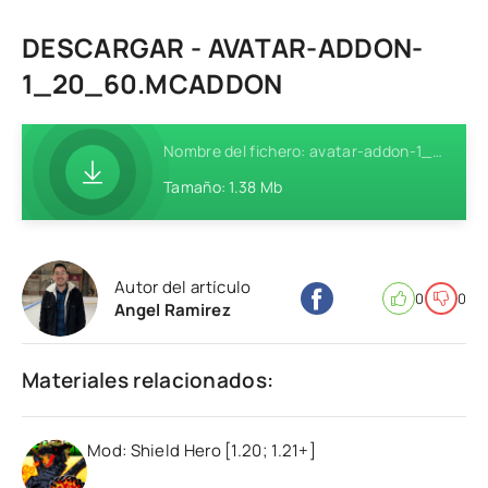
DESCARGAR - AVATAR-ADDON-
1_20_60.MCADDON
Nombre del fichero: avatar-addon-1_20_60.mcaddon
Tamaño: 1.38 Mb
Autor del artículo
0
0
Angel Ramirez
Materiales relacionados:
Mod: Shield Hero [1.20; 1.21+]