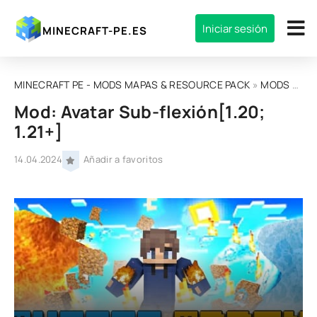
Iniciar sesión
MINECRAFT-PE.ES
MINECRAFT PE - MODS MAPAS & RESOURCE PACK
»
MODS
» Mod: Avatar Sub-flexión[1.20; 1.21+]
Mod: Avatar Sub-flexión[1.20;
1.21+]
14.04.2024
Añadir a favoritos