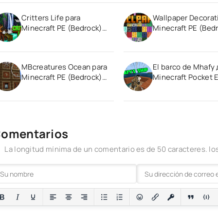
Critters Life para
Wallpaper Decorat
Minecraft PE (Bedrock)
Minecraft PE (Bed
1.20 1.21
1.20 1.21
MBcreatures Ocean para
El barco de Mhafy
Minecraft PE (Bedrock)
Minecraft Pocket E
1.19
1.20
omentarios
La longitud mínima de un comentario es de 50 caracteres. 