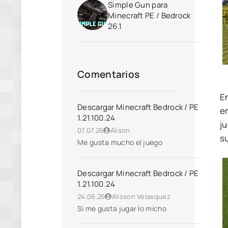
Simple Gun para
Minecraft PE / Bedrock
26.1
Comentarios
En
Descargar Minecraft Bedrock / PE
e
1.21.100.24
j
07.07.26
Alison
s
Me gusta mucho el juego
Descargar Minecraft Bedrock / PE
1.21.100.24
24.06.26
Alisson Velasquez
Si me gusta jugar lo micho