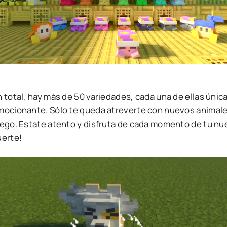
 total, hay más de 50 variedades, cada una de ellas únic
mocionante. Sólo te queda atreverte con nuevos animales,
uego. Estate atento y disfruta de cada momento de tu n
uerte!