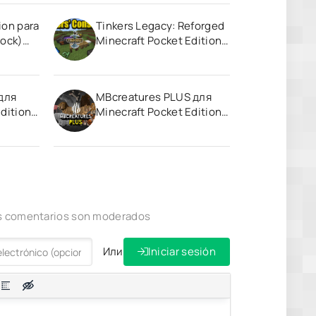
ion para
Tinkers Legacy: Reforged
rock)
Minecraft Pocket Edition
1.20
 для
MBcreatures PLUS для
dition
Minecraft Pocket Edition
1.20
los comentarios son moderados
Или
Iniciar sesión