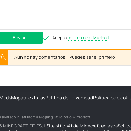
Enviar
Acepto
política de privacidad
Aún no hay comentarios. ¡Puedes ser el primero!
Mods
Mapas
Texturas
Política de Privacidad
Política de Cooki
 avalado ni afiliado a Mojang Studios o Microsoft.
5 MINECRAFT-PE.ES,
LSite sitio #1 de Minecraft en español, 