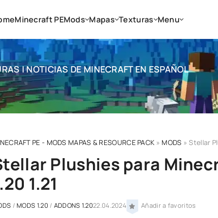
ome
Minecraft PE
Mods
Mapas
Texturas
Menu
RAS | NOTICIAS DE MINECRAFT EN ESPAÑOL
INECRAFT PE - MODS MAPAS & RESOURCE PACK
»
MODS
» Stellar P
Stellar Plushies para Minec
.20 1.21
ODS
/
MODS 1.20
/
ADDONS 1.20
22.04.2024
Añadir a favoritos