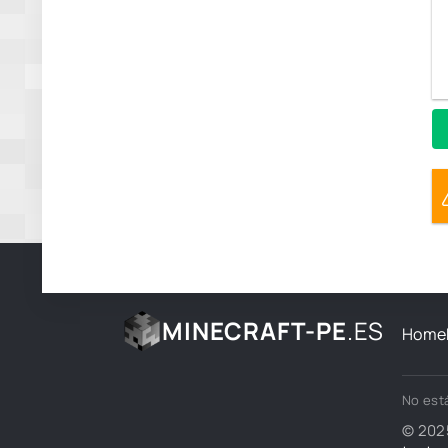
MINECRAFT-PE
.ES
Home
No está
© 202