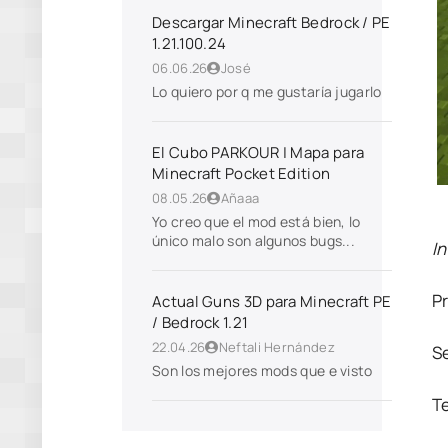
Descargar Minecraft Bedrock / PE
1.21.100.24
06.06.26
José
Lo quiero por q me gustaría jugarlo
El Cubo PARKOUR | Mapa para
Minecraft Pocket Edition
08.05.26
Añaaa
Yo creo que el mod está bien, lo
único malo son algunos bugs...
I
P
Actual Guns 3D para Minecraft PE
/ Bedrock 1.21
22.04.26
Neftali Hernández
S
Son los mejores mods que e visto
T