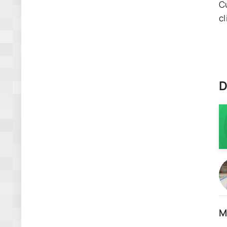
C
cl
D
M