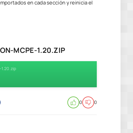
mportados en cada sección y reinicia el
ON-MCPE-1.20.ZIP
1.20.zip
0
0