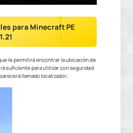
les para Minecraft PE
1.21
e le permitirá encontrar la ubicación de
erá suficiente para utilizar con seguridad
aparecerá llamado localizador;