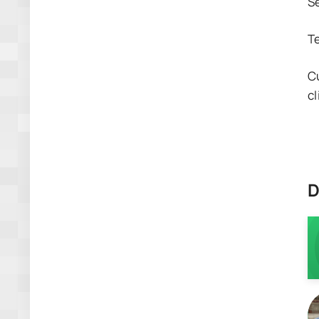
S
T
C
cl
D