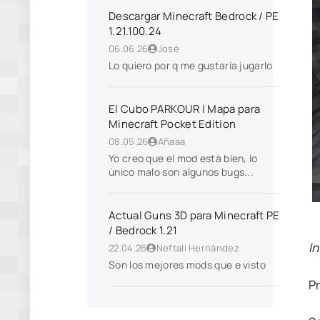
Descargar Minecraft Bedrock / PE
1.21.100.24
06.06.26
José
Lo quiero por q me gustaría jugarlo
El Cubo PARKOUR | Mapa para
Minecraft Pocket Edition
08.05.26
Añaaa
Yo creo que el mod está bien, lo
único malo son algunos bugs...
Actual Guns 3D para Minecraft PE
/ Bedrock 1.21
In
22.04.26
Neftali Hernández
Son los mejores mods que e visto
P