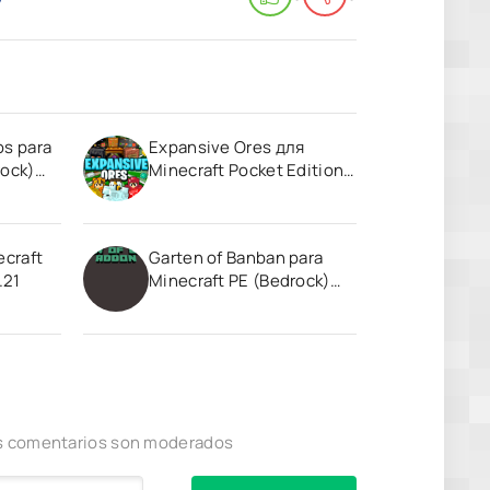
os para
Expansive Ores для
rock)
Minecraft Pocket Edition
1.20
ecraft
Garten of Banban para
.21
Minecraft PE (Bedrock)
1.20 1.21
los comentarios son moderados