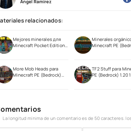
Angel Ramirez
ateriales relacionados:
Mejores minerales для
Minerales orgánic
Minecraft Pocket Edition
Minecraft PE (Bed
1.20
1.19
More Mob Heads para
TF2 Stuff para Min
Minecraft PE (Bedrock)
PE (Bedrock) 1.20 1
1.20 1.21
omentarios
La longitud mínima de un comentario es de 50 caracteres. 