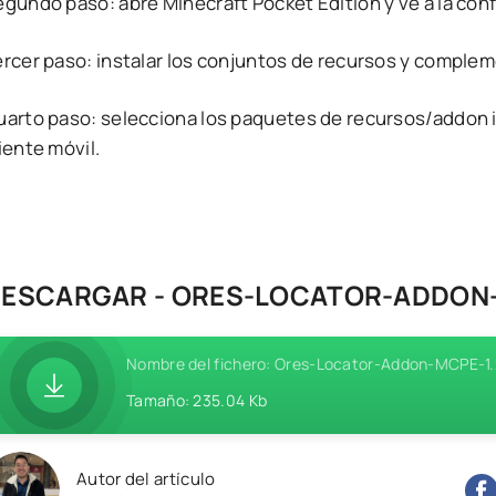
egundo paso: abre Minecraft Pocket Edition y ve a la con
ercer paso: instalar los conjuntos de recursos y comple
uarto paso: selecciona los paquetes de recursos/addon i
iente móvil.
ESCARGAR - ORES-LOCATOR-ADDON-
Nombre del fichero: Ores-Locator-Addon-MCPE-1.
Tamaño: 235.04 Kb
Autor del artículo