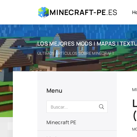
MINECRAFT-PE
.ES
H
LOS MEJORES MODS | MAPAS | TEXTU
ÚLTIMOS ARTÍCULOS SOBRE MINECRAFT
Menu
M
Minecraft PE
M