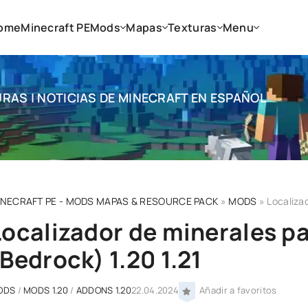
ome
Minecraft PE
Mods
Mapas
Texturas
Menu
RAS | NOTICIAS DE MINECRAFT EN ESPAÑOL
INECRAFT PE - MODS MAPAS & RESOURCE PACK
»
MODS
» Localizado
Localizador de minerales p
(Bedrock) 1.20 1.21
ODS
/
MODS 1.20
/
ADDONS 1.20
22.04.2024
Añadir a favoritos