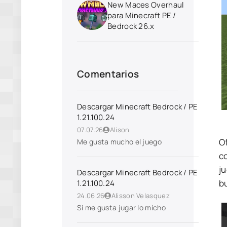
New Maces Overhaul
para Minecraft PE /
Bedrock 26.x
Comentarios
Descargar Minecraft Bedrock / PE
1.21.100.24
07.07.26
Alison
Of
Me gusta mucho el juego
co
j
Descargar Minecraft Bedrock / PE
b
1.21.100.24
24.06.26
Alisson Velasquez
Si me gusta jugar lo micho