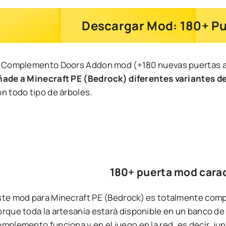
Descargar Mod: 180+ Pue
l Complemento Doors Addon mod (+180 nuevas puertas a
ñade a Minecraft PE (Bedrock) diferentes variantes de
n todo tipo de árboles.
180+ puerta mod carac
ste mod para Minecraft PE (Bedrock) es totalmente comp
orque toda la artesanía estará disponible en un banco de
mplemento funciona y en el juego en la red, es decir, ju