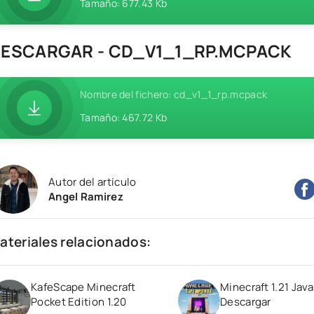
Tamaño: 677.43 Kb
ESCARGAR - CD_V1_1_RP.MCPACK
Nombre del fichero: cd_v1_1_rp.mcpack
Tamaño: 467.72 Kb
Autor del artículo
Angel Ramirez
ateriales relacionados:
KafeScape Minecraft
Minecraft 1.21 Java
Pocket Edition 1.20
Descargar