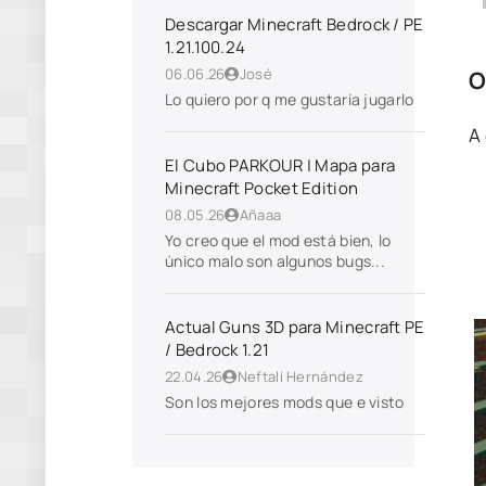
Descargar Minecraft Bedrock / PE
1.21.100.24
06.06.26
José
O
Lo quiero por q me gustaría jugarlo
A 
El Cubo PARKOUR | Mapa para
Minecraft Pocket Edition
08.05.26
Añaaa
Yo creo que el mod está bien, lo
único malo son algunos bugs...
Actual Guns 3D para Minecraft PE
/ Bedrock 1.21
22.04.26
Neftali Hernández
Son los mejores mods que e visto