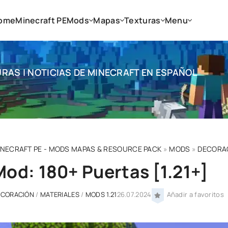
ome
Minecraft PE
Mods
Mapas
Texturas
Menu
RAS | NOTICIAS DE MINECRAFT EN ESPAÑOL
INECRAFT PE - MODS MAPAS & RESOURCE PACK
»
MODS
»
DECORA
Mod: 180+ Puertas [1.21+]
ECORACIÓN
/
MATERIALES
/
MODS 1.21
26.07.2024
Añadir a favoritos