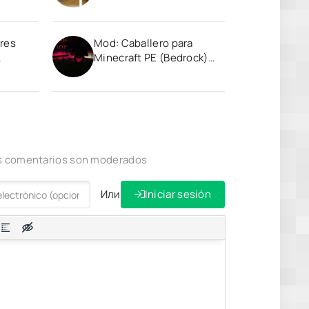
res
Mod: Caballero para
Minecraft PE (Bedrock)
1.20 1.21
los comentarios son moderados
Или
Iniciar sesión