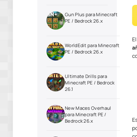
Gun Plus para Minecraft
PE / Bedrock 26.x
E
WorldEdit para Minecraft
a
PE / Bedrock 26.x
co
Ultimate Drills para
Minecraft PE / Bedrock
26.1
New Maces Overhaul
para Minecraft PE /
E
Bedrock 26.x
p
co