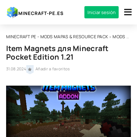
Iniciar sesión
MINECRAFT-PE.ES
MINECRAFT PE - MODS MAPAS & RESOURCE PACK
»
MODS
»
MOD
Item Magnets для Minecraft
Pocket Edition 1.21
31.08.2024
Añadir a favoritos