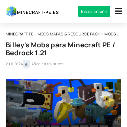
Iniciar sesión
MINECRAFT-PE.ES
MINECRAFT PE - MODS MAPAS & RESOURCE PACK
»
MODS
»
MOD
Billey’s Mobs para Minecraft PE /
Bedrock 1.21
29.11.2024
Añadir a favoritos