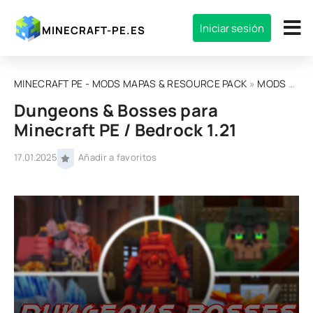
Iniciar sesión
MINECRAFT-PE.ES
MINECRAFT PE - MODS MAPAS & RESOURCE PACK
»
MODS
»
MOD
Dungeons & Bosses para
Minecraft PE / Bedrock 1.21
17.01.2025
Añadir a favoritos