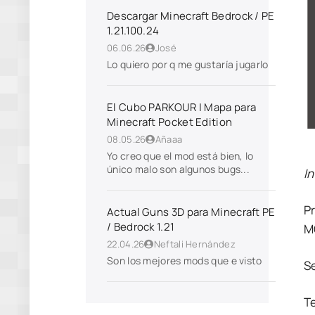
Descargar Minecraft Bedrock / PE
1.21.100.24
06.06.26
José
Lo quiero por q me gustaría jugarlo
El Cubo PARKOUR | Mapa para
Minecraft Pocket Edition
08.05.26
Añaaa
Yo creo que el mod está bien, lo
único malo son algunos bugs...
In
P
Actual Guns 3D para Minecraft PE
/ Bedrock 1.21
M
22.04.26
Neftali Hernández
Son los mejores mods que e visto
S
T