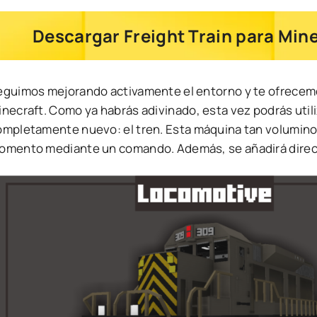
Descargar Freight Train para Mine
eguimos mejorando activamente el entorno y te ofrecemos
inecraft. Como ya habrás adivinado, esta vez podrás util
ompletamente nuevo: el tren. Esta máquina tan voluminos
omento mediante un comando. Además, se añadirá direct