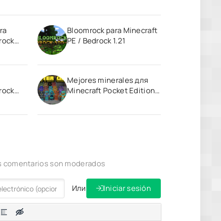
ra
Bloomrock para Minecraft
rock
PE / Bedrock 1.21
Mejores minerales для
rock
Minecraft Pocket Edition
1.20
los comentarios son moderados
Или
Iniciar sesión