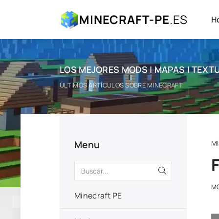
MINECRAFT-PE
.ES
H
LOS MEJORES MODS | MAPAS | TEXTU
ÚLTIMOS ARTÍCULOS SOBRE MINECRAFT
Menu
M
MO
Minecraft PE