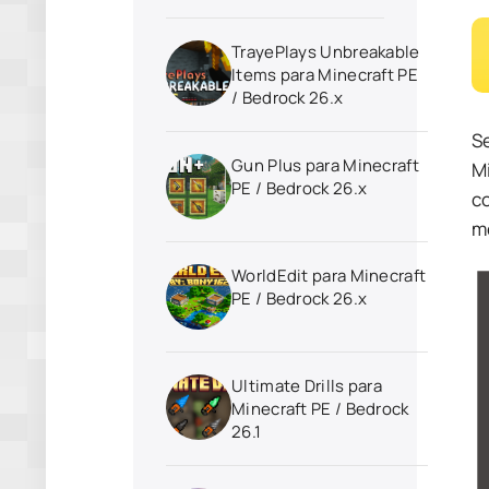
TrayePlays Unbreakable
Items para Minecraft PE
/ Bedrock 26.x
S
Gun Plus para Minecraft
M
PE / Bedrock 26.x
c
m
WorldEdit para Minecraft
PE / Bedrock 26.x
Ultimate Drills para
Minecraft PE / Bedrock
26.1