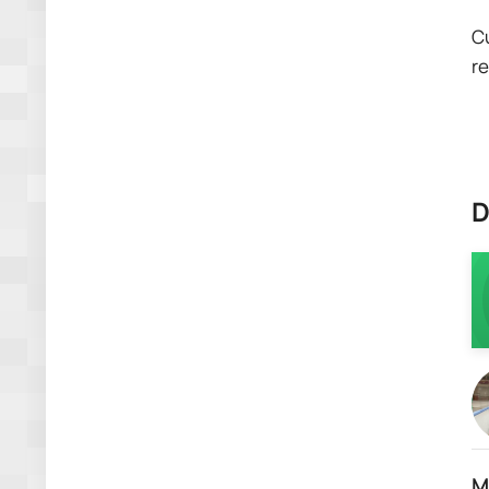
C
re
D
M