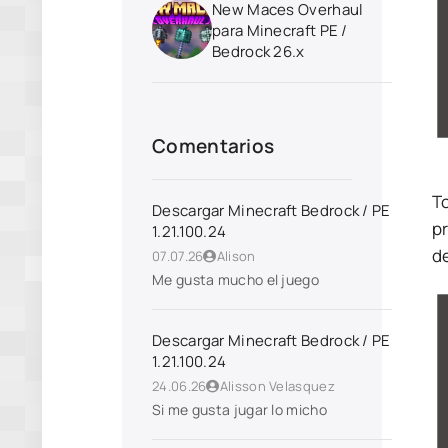
New Maces Overhaul
para Minecraft PE /
Bedrock 26.x
Comentarios
To
Descargar Minecraft Bedrock / PE
p
1.21.100.24
d
07.07.26
Alison
Me gusta mucho el juego
Descargar Minecraft Bedrock / PE
1.21.100.24
24.06.26
Alisson Velasquez
Si me gusta jugar lo micho