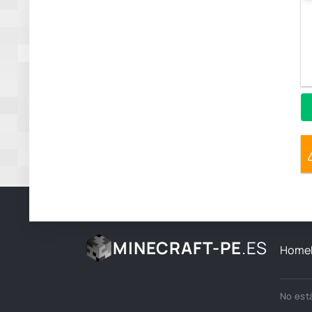
MINECRAFT-PE
.ES
Home
No está