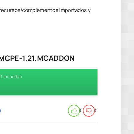
e recursos/complementos importados y
-MCPE-1.21.MCADDON
.21.mcaddon
0
0