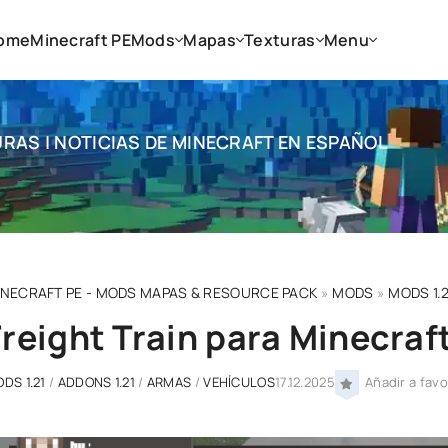
ome
Minecraft PE
Mods
Mapas
Texturas
Menu
RAS | NOTICIAS DE MINECRAFT EN ESPAÑOL
INECRAFT PE - MODS MAPAS & RESOURCE PACK
»
MODS
»
MODS 1.2
Freight Train para Minecraft
DS 1.21
/
ADDONS 1.21
/
ARMAS
/
VEHÍCULOS
17.12.2025
Añadir a favo