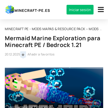
Iniciar sesión
MINECRAFT-PE.ES
MINECRAFT PE - MODS MAPAS & RESOURCE PACK
»
MODS
»
MOD
Mermaid Marine Exploration para
Minecraft PE / Bedrock 1.21
20.12.2025
Añadir a favoritos
Mermaid Marine Exploration