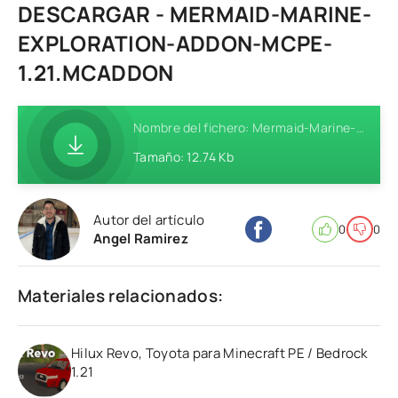
DESCARGAR - MERMAID-MARINE-
EXPLORATION-ADDON-MCPE-
1.21.MCADDON
Nombre del fichero: Mermaid-Marine-Exploration-Addon-MCPE-1.21.mcaddon
Tamaño: 12.74 Kb
Autor del artículo
0
0
Angel Ramirez
Materiales relacionados:
Hilux Revo, Toyota para Minecraft PE / Bedrock
1.21