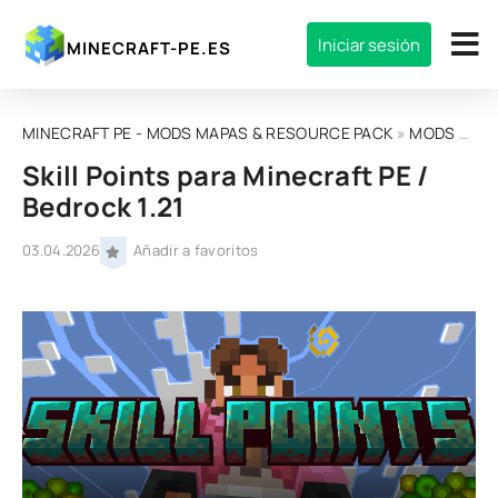
Iniciar sesión
MINECRAFT-PE.ES
MINECRAFT PE - MODS MAPAS & RESOURCE PACK
»
MODS
»
MOD
Skill Points para Minecraft PE /
Bedrock 1.21
03.04.2026
Añadir a favoritos