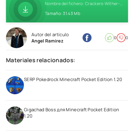
Nombre del fichero: Crackers-Wither-Storm-Addon-MCPE-1.19.zip
Tamaño: 31.43 Mb
Autor del artículo
0
0
Angel Ramirez
Materiales relacionados:
SERP Pokedrock Minecraft Pocket Edition 1.20
Gigachad Boss для Minecraft Pocket Edition
1.20