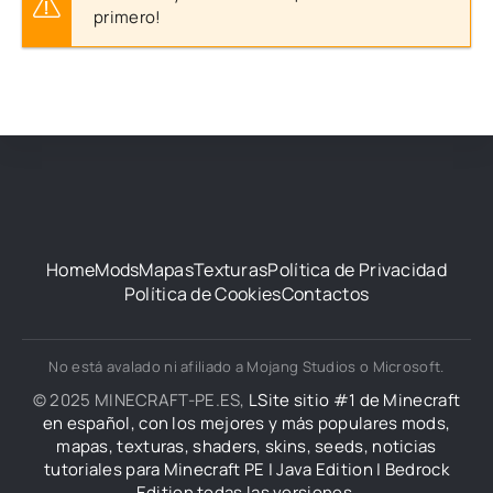
primero!
Home
Mods
Mapas
Texturas
Política de Privacidad
Política de Cookies
Contactos
No está avalado ni afiliado a Mojang Studios o Microsoft.
© 2025 MINECRAFT-PE.ES,
LSite sitio #1 de Minecraft
en español, con los mejores y más populares mods,
mapas, texturas, shaders, skins, seeds, noticias
tutoriales para Minecraft PE | Java Edition | Bedrock
Edition todas las versiones.