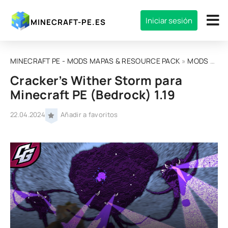
Iniciar sesión
MINECRAFT-PE.ES
MINECRAFT PE - MODS MAPAS & RESOURCE PACK
»
MODS
»
MOD
Cracker’s Wither Storm para
Minecraft PE (Bedrock) 1.19
22.04.2024
Añadir a favoritos