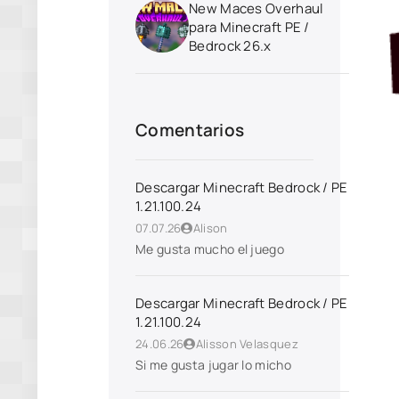
New Maces Overhaul
para Minecraft PE /
Bedrock 26.x
Comentarios
Descargar Minecraft Bedrock / PE
1.21.100.24
07.07.26
Alison
Me gusta mucho el juego
Descargar Minecraft Bedrock / PE
1.21.100.24
24.06.26
Alisson Velasquez
Si me gusta jugar lo micho