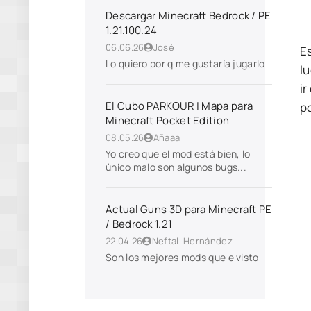
Descargar Minecraft Bedrock / PE
1.21.100.24
06.06.26
José
E
Lo quiero por q me gustaría jugarlo
l
i
El Cubo PARKOUR | Mapa para
p
Minecraft Pocket Edition
08.05.26
Añaaa
Yo creo que el mod está bien, lo
único malo son algunos bugs...
Actual Guns 3D para Minecraft PE
/ Bedrock 1.21
22.04.26
Neftali Hernández
Son los mejores mods que e visto