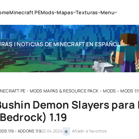
ome
Minecraft PE
Mods
Mapas
Texturas
Menu
RAS | NOTICIAS DE MINECRAFT EN ESPAÑOL
INECRAFT PE - MODS MAPAS & RESOURCE PACK
»
MODS
»
MODS 1.1
Bushin Demon Slayers para 
(Bedrock) 1.19
DS 1.19
/
ADDONS 1.19
22.04.2024
Añadir a favoritos