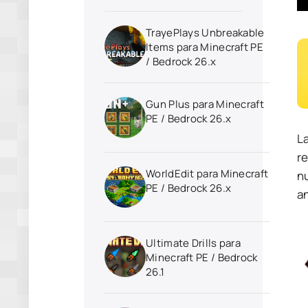
TrayePlays Unbreakable
Items para Minecraft PE
/ Bedrock 26.x
Gun Plus para Minecraft
PE / Bedrock 26.x
L
r
WorldEdit para Minecraft
n
PE / Bedrock 26.x
a
Ultimate Drills para
Minecraft PE / Bedrock
26.1