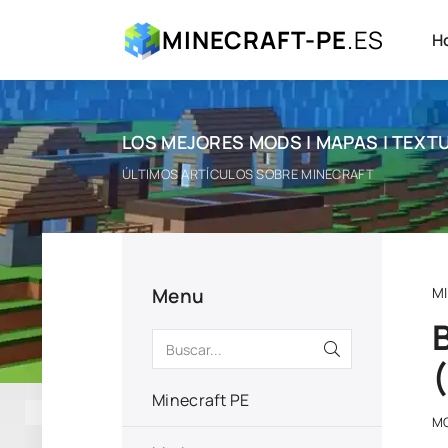
MINECRAFT-PE
.ES
H
LOS MEJORES MODS | MAPAS | TEXTU
ÚLTIMOS ARTÍCULOS SOBRE MINECRAFT
Menu
M
Minecraft PE
MO