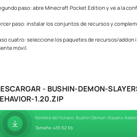
egundo paso: abre Minecraft Pocket Edition y ve a la con
ercer paso: instalar los conjuntos de recursos y comple
aso cuatro: seleccione los paquetes de recursos/addon i
iente móvil.
ESCARGAR - BUSHIN-DEMON-SLAYE
EHAVIOR-1.20.ZIP
Nombre del fichero: Bushin-Demon-Slayers-Addo
Tamaño: 491.62 Kb