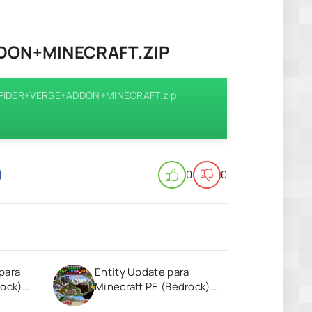
ON+MINECRAFT.ZIP
SPIDER+VERSE+ADDON+MINECRAFT.zip
0
0
para
Entity Update para
rock)
Minecraft PE (Bedrock)
1.20