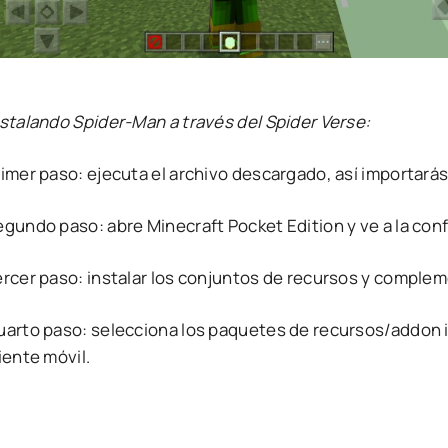
nstalando Spider-Man a través del Spider Verse:
rimer paso: ejecuta el archivo descargado, así importará
egundo paso: abre Minecraft Pocket Edition y ve a la con
ercer paso: instalar los conjuntos de recursos y comple
uarto paso: selecciona los paquetes de recursos/addon i
iente móvil.