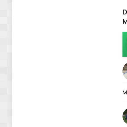
D
M
M