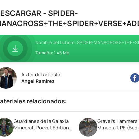
ESCARGAR - SPIDER-
ANACROSS+THE+SPIDER+VERSE+ADD
Nombre del fichero: SPIDER-MANACROSS+THE+
Tamaño: 1.45 Mb
Autor del artículo
Angel Ramirez
ateriales relacionados:
Guardianes de la Galaxia
Gravel’s Hammers 
Minecraft Pocket Edition
Minecraft PE (Bed
1.20
1.19