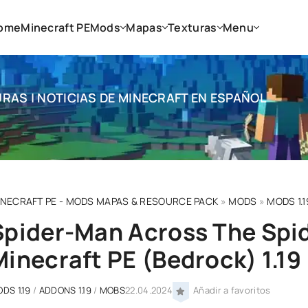
ome
Minecraft PE
Mods
Mapas
Texturas
Menu
RAS | NOTICIAS DE MINECRAFT EN ESPAÑOL
INECRAFT PE - MODS MAPAS & RESOURCE PACK
»
MODS
»
MODS 1.1
Spider-Man Across The Spid
Minecraft PE (Bedrock) 1.19
DS 1.19
/
ADDONS 1.19
/
MOBS
22.04.2024
Añadir a favoritos