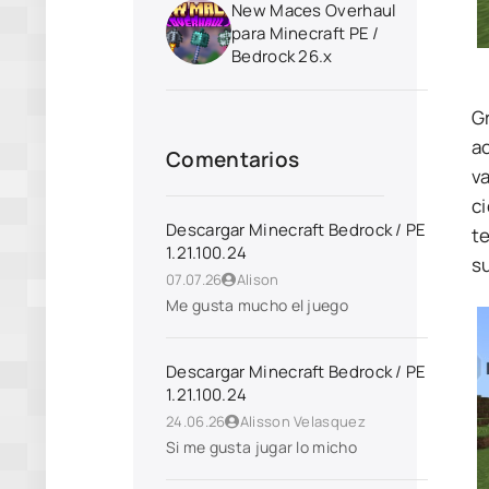
New Maces Overhaul
para Minecraft PE /
Bedrock 26.x
G
a
Comentarios
v
c
Descargar Minecraft Bedrock / PE
t
1.21.100.24
su
07.07.26
Alison
Me gusta mucho el juego
Descargar Minecraft Bedrock / PE
1.21.100.24
24.06.26
Alisson Velasquez
Si me gusta jugar lo micho