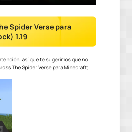
he Spider Verse para
ck) 1.19
atención, así que te sugerimos que no
ross The Spider Verse para Minecraft;