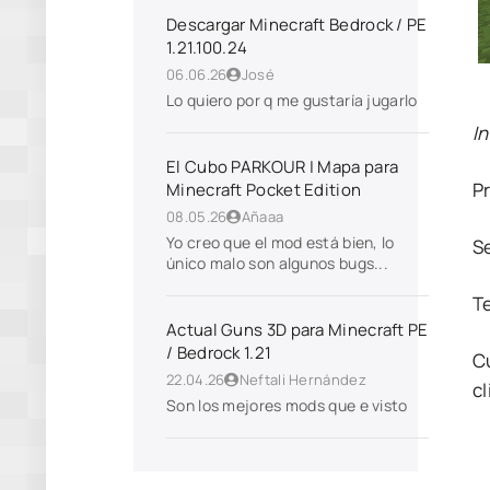
Descargar Minecraft Bedrock / PE
1.21.100.24
06.06.26
José
Lo quiero por q me gustaría jugarlo
I
El Cubo PARKOUR | Mapa para
P
Minecraft Pocket Edition
08.05.26
Añaaa
Yo creo que el mod está bien, lo
S
único malo son algunos bugs...
T
Actual Guns 3D para Minecraft PE
/ Bedrock 1.21
C
22.04.26
Neftali Hernández
cl
Son los mejores mods que e visto