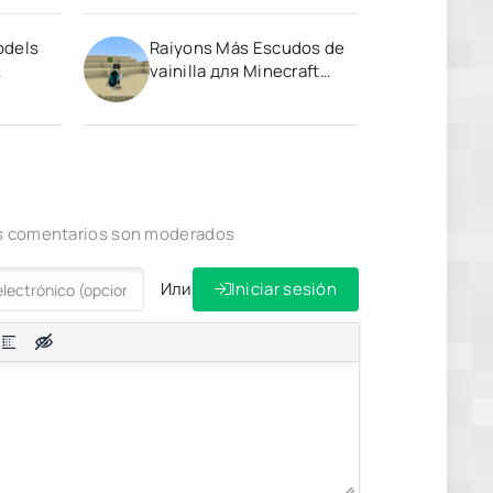
odels
Raiyons Más Escudos de
vainilla для Minecraft
Pocket Edition 1.19
los comentarios son moderados
Или
Iniciar sesión