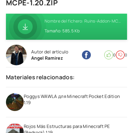
MCPE-1.20.ZIP
Nombre del fichero: Ruins-Addon-MCPE-1.20.zip
Tamaño: 585.5 Kb
Autor del artículo
0
0
Angel Ramirez
Materiales relacionados:
Poggys WAWLA для Minecraft Pocket Edition
1.19
Rojos Más Estructuras para Minecraft PE
(Bedrock) 1.19