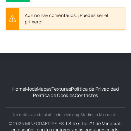
Aún no hay comentarios. ¡Puedes ser el
primero!
Home
Mods
Mapas
Texturas
Política de Privacidad
Política de Cookies
Contactos
No está avalado ni afiliado a Mojang Studios o Microsoft.
© 2025 MINECRAFT-PE.ES,
LSite sitio #1 de Minecraft
en español, con los mejores y más populares mods,