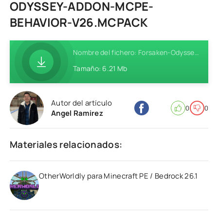
ODYSSEY-ADDON-MCPE-
BEHAVIOR-V26.MCPACK
Nombre del fichero: Forsaken-Odyssey-Addon-MCPE-Behavior-v26.mcpack
Tamaño: 6.21 Mb
Autor del artículo
0
0
Angel Ramirez
Materiales relacionados:
OtherWorldly para Minecraft PE / Bedrock 26.1