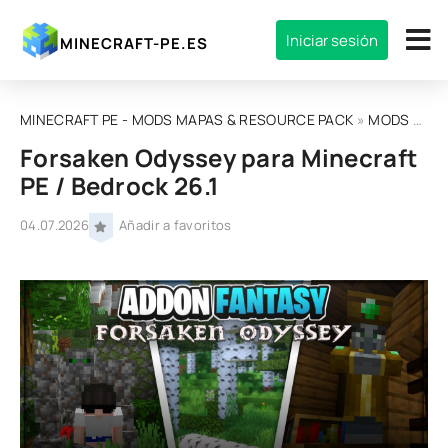
Iniciar sesión
MINECRAFT-PE.ES
MINECRAFT PE - MODS MAPAS & RESOURCE PACK
»
MODS
»
MOD
Forsaken Odyssey para Minecraft
PE / Bedrock 26.1
04.07.2026
Añadir a favoritos