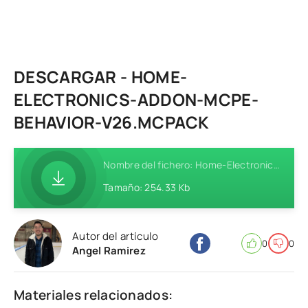
DESCARGAR - HOME-
ELECTRONICS-ADDON-MCPE-
BEHAVIOR-V26.MCPACK
Nombre del fichero: Home-Electronics-Addon-MCPE-Behavior-v26.mcpack
Tamaño: 254.33 Kb
Autor del artículo
0
0
Angel Ramirez
Materiales relacionados: