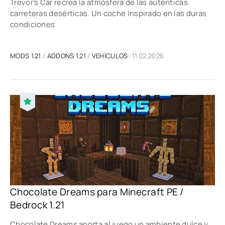
Trevor’s Car recrea la atmósfera de las auténticas
carreteras desérticas. Un coche inspirado en las duras
condiciones
MODS 1.21
/
ADDONS 1.21
/
VEHÍCULOS
- 11.02.2026
Chocolate Dreams para Minecraft PE /
Bedrock 1.21
Chocolate Dreams aporta al juego un ambiente dulce y