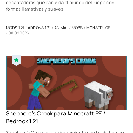
encantadoras que dan vida al mundo del juego con
formas llamativas y suaves.
MODS 1.21
/
ADDONS 1.21
/
ANIMAL
/
MOBS
/
MONSTRUOS
- 08.02.2026
Shepherd’s Crook para Minecraft PE /
Bedrock 1.21
Shepherd’s Crook es una herramienta que hacía tiempo