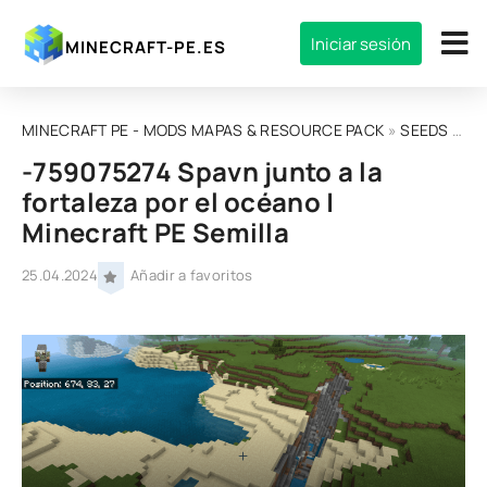
Iniciar sesión
MINECRAFT-PE.ES
MINECRAFT PE - MODS MAPAS & RESOURCE PACK
»
SEEDS
» -759075274 Spavn junto a la fortaleza por el océano | Minecraft PE Semilla
-759075274 Spavn junto a la
fortaleza por el océano |
Minecraft PE Semilla
25.04.2024
Añadir a favoritos