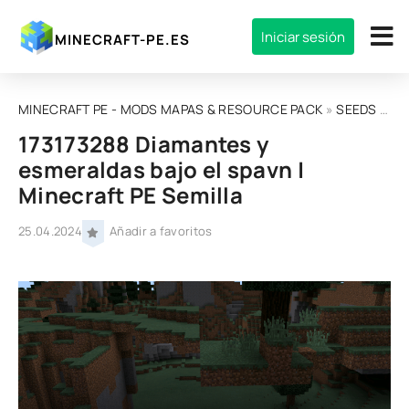
Iniciar sesión
MINECRAFT-PE.ES
MINECRAFT PE - MODS MAPAS & RESOURCE PACK
»
SEEDS
» 173173288 Diamantes y esmeraldas bajo el spavn | Minecraft PE Semilla
173173288 Diamantes y
esmeraldas bajo el spavn |
Minecraft PE Semilla
25.04.2024
Añadir a favoritos