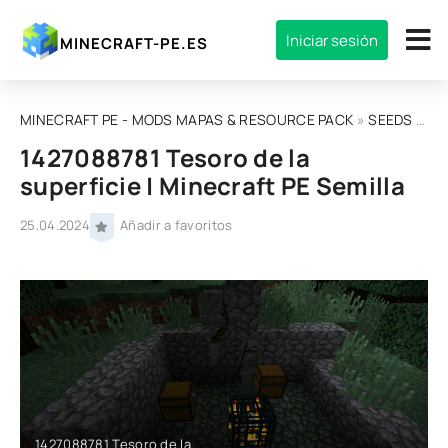
Iniciar sesión
MINECRAFT-PE.ES
MINECRAFT PE - MODS MAPAS & RESOURCE PACK
»
SEEDS
» 1427088781 Tesoro de la superficie | Minecraft PE Semilla
1427088781 Tesoro de la
superficie | Minecraft PE Semilla
25.04.2024
Añadir a favoritos
1427088781 Tesoro de la