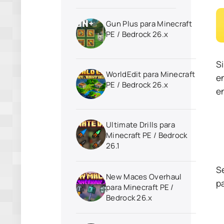
Gun Plus para Minecraft
PE / Bedrock 26.x
S
WorldEdit para Minecraft
e
PE / Bedrock 26.x
e
Ultimate Drills para
Minecraft PE / Bedrock
26.1
S
New Maces Overhaul
p
para Minecraft PE /
Bedrock 26.x