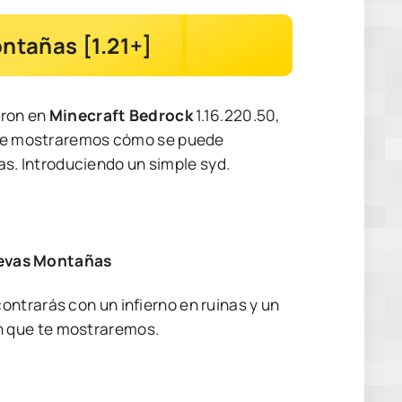
ntañas [1.21+]
eron en
Minecraft Bedrock
1.16.220.50,
í, le mostraremos cómo se puede
. Introduciendo un simple syd.
Nuevas Montañas
ontrarás con un infierno en ruinas y un
n que te mostraremos.