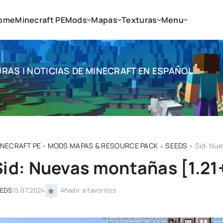
ome
Minecraft PE
Mods
Mapas
Texturas
Menu
RAS | NOTICIAS DE MINECRAFT EN ESPAÑOL
INECRAFT PE - MODS MAPAS & RESOURCE PACK
»
SEEDS
» Sid: Nue
Sid: Nuevas montañas [1.21
EEDS
15.07.2024
Añadir a favoritos