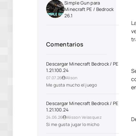
Simple Gun para
Minecraft PE / Bedrock
26.1
L
v
t
Comentarios
Descargar Minecraft Bedrock / PE
1.21.100.24
S
07.07.26
Alison
c
Me gusta mucho el juego
en
Descargar Minecraft Bedrock / PE
1.21.100.24
24.06.26
Alisson Velasquez
D
Si me gusta jugar lo micho