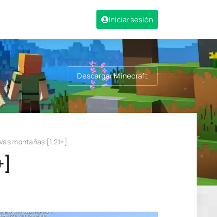
Iniciar sesión
Descargar Minecraft
vas montañas [1.21+]
+]