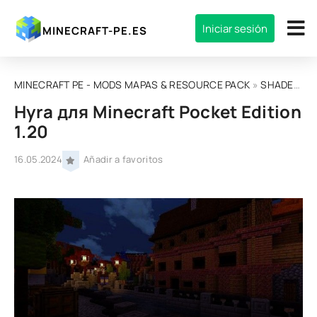
Iniciar sesión
MINECRAFT-PE.ES
MINECRAFT PE - MODS MAPAS & RESOURCE PACK
»
SHADERS
» 
Hyra для Minecraft Pocket Edition
1.20
16.05.2024
Añadir a favoritos