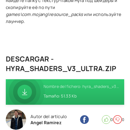
найдёте папку с текстур-паком Hyra под шейдеры и
скопируйте её по пути
games\com.mojang\resource_packs
или используйте
лаунчер.
DESCARGAR -
HYRA_SHADERS_V3_ULTRA.ZIP
Nombre del fichero: hyra_shaders_v3_ultra.zip
Tamaño: 51.33 Kb
Autor del artículo
0
0
Angel Ramirez