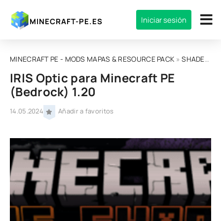
Iniciar sesión
MINECRAFT-PE.ES
MINECRAFT PE - MODS MAPAS & RESOURCE PACK
»
SHADERS
» 
IRIS Optic para Minecraft PE
(Bedrock) 1.20
14.05.2024
Añadir a favoritos