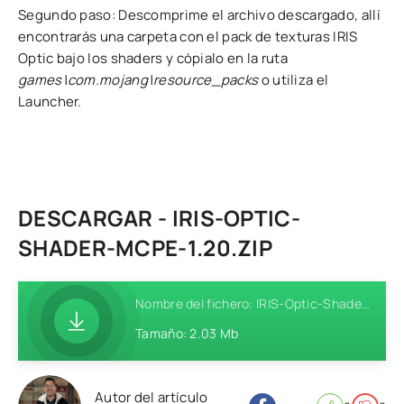
Segundo paso: Descomprime el archivo descargado, allí
encontrarás una carpeta con el pack de texturas IRIS
Optic bajo los shaders y cópialo en la ruta
games\com.mojang\resource_packs
o utiliza el
Launcher.
DESCARGAR - IRIS-OPTIC-
SHADER-MCPE-1.20.ZIP
Nombre del fichero: IRIS-Optic-Shader-MCPE-1.20.zip
Tamaño: 2.03 Mb
Autor del artículo