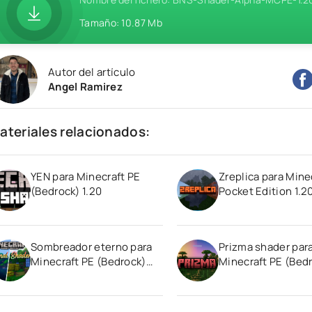
Tamaño: 10.87 Mb
Autor del artículo
Angel Ramirez
ateriales relacionados:
YEN para Minecraft PE
Zreplica para Mine
(Bedrock) 1.20
Pocket Edition 1.2
Sombreador eterno para
Prizma shader par
Minecraft PE (Bedrock)
Minecraft PE (Bed
1.20
1.20