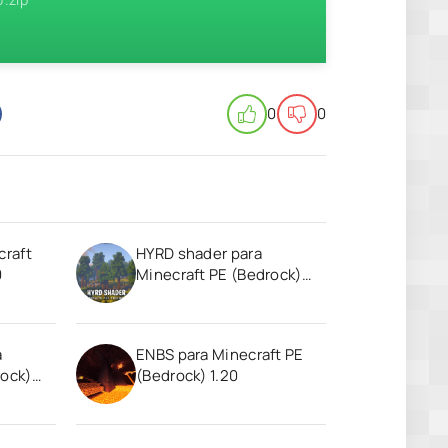
0
0
craft
HYRD shader para
0
Minecraft PE (Bedrock)
1.20
a
ENBS para Minecraft PE
rock)
(Bedrock) 1.20