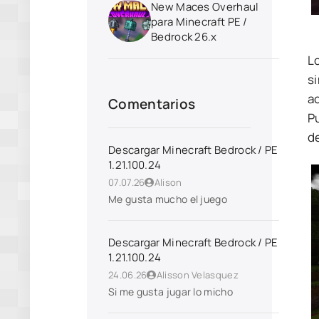
New Maces Overhaul
para Minecraft PE /
Bedrock 26.x
L
s
a
Comentarios
P
d
Descargar Minecraft Bedrock / PE
1.21.100.24
07.07.26
Alison
Me gusta mucho el juego
Descargar Minecraft Bedrock / PE
1.21.100.24
24.06.26
Alisson Velasquez
Si me gusta jugar lo micho