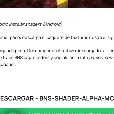
ómo instalar shaders (Android):
rimer paso: descarga el paquete de texturas desde el sig
egundo paso: Descomprime el archivo descargado, allí en
xturas BNS bajo shaders y cópialo en la ruta
games\com.
auncher.
ESCARGAR - BNS-SHADER-ALPHA-MCP
Nombre del fichero: BNS-Shader-Alpha-MCPE-1.20