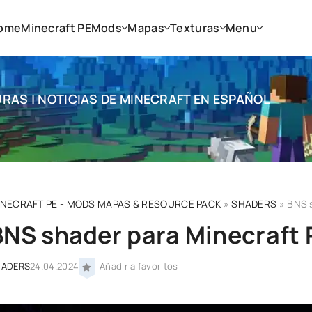
ome
Minecraft PE
Mods
Mapas
Texturas
Menu
RAS | NOTICIAS DE MINECRAFT EN ESPAÑOL
INECRAFT PE - MODS MAPAS & RESOURCE PACK
»
SHADERS
» BNS s
BNS shader para Minecraft 
HADERS
24.04.2024
Añadir a favoritos