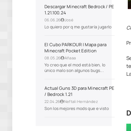
Descargar Minecraft Bedrock / PE
1.21.100.24
06.06.26
José
Lo quiero por q me gustaría jugarlo
C
P
El Cubo PARKOUR | Mapa para
Minecraft Pocket Edition
S
08.05.26
Añaaa
Yo creo que el mod está bien, lo
te
único malo son algunos bugs...
L
Actual Guns 3D para Minecraft PE
/ Bedrock 1.21
22.04.26
Neftali Hernández
Son los mejores mods que e visto
D