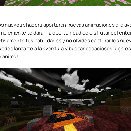
os nuevos shaders aportarán nuevas animaciones a la ave
implemente te darán la oportunidad de disfrutar del ento
ctivamente tus habilidades y no olvides capturar los nu
uedes lanzarte a la aventura y buscar espaciosos lugar
e ánimo!