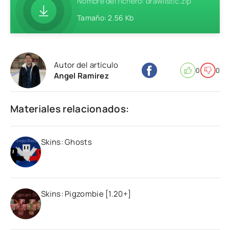
Nombre del fichero: drawlistic.zip
Tamaño: 2.56 Kb
Autor del artículo
0
0
Angel Ramirez
Materiales relacionados:
Skins: Ghosts
Skins: Pigzombie [1.20+]