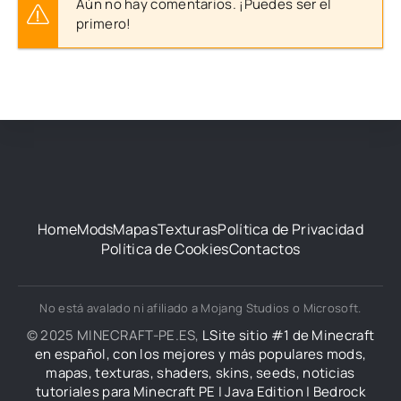
Aún no hay comentarios. ¡Puedes ser el
primero!
Home
Mods
Mapas
Texturas
Política de Privacidad
Política de Cookies
Contactos
No está avalado ni afiliado a Mojang Studios o Microsoft.
© 2025 MINECRAFT-PE.ES,
LSite sitio #1 de Minecraft
en español, con los mejores y más populares mods,
mapas, texturas, shaders, skins, seeds, noticias
tutoriales para Minecraft PE | Java Edition | Bedrock