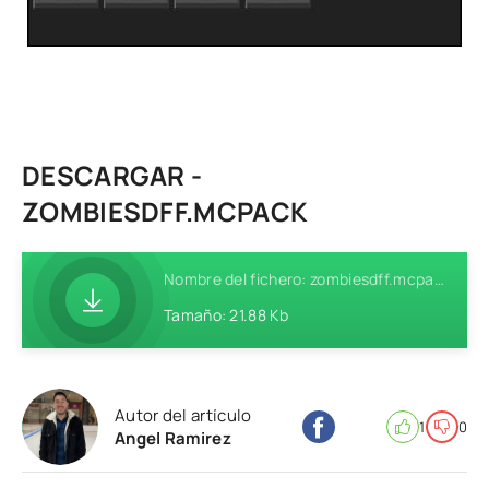
DESCARGAR -
ZOMBIESDFF.MCPACK
Nombre del fichero: zombiesdff.mcpack
Tamaño: 21.88 Kb
Autor del artículo
1
0
Angel Ramirez