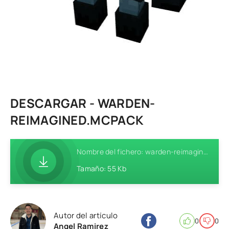
DESCARGAR - WARDEN-
REIMAGINED.MCPACK
Nombre del fichero: warden-reimagined.mcpack
Tamaño: 55 Kb
Autor del artículo
0
0
Angel Ramirez