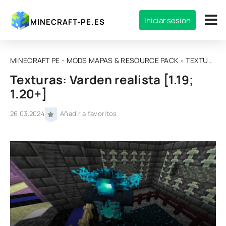
Iniciar sesión
MINECRAFT-PE.ES
MINECRAFT PE - MODS MAPAS & RESOURCE PACK
»
TEXTURAS
»
Texturas: Varden realista [1.19;
1.20+]
26.03.2024
Añadir a favoritos