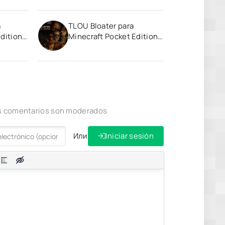
a
TLOU Bloater para
dition
Minecraft Pocket Edition
1.20
los comentarios son moderados
Или
Iniciar sesión