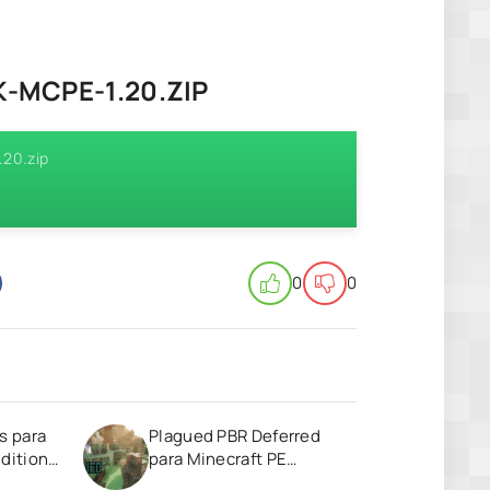
-MCPE-1.20.ZIP
.20.zip
0
0
s para
Plagued PBR Deferred
dition
para Minecraft PE
(Bedrock) 1.21 1.20