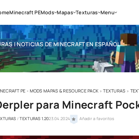
ome
Minecraft PE
Mods
Mapas
Texturas
Menu
RAS | NOTICIAS DE MINECRAFT EN ESPAÑOL
INECRAFT PE - MODS MAPAS & RESOURCE PACK
»
TEXTURAS
»
TEX
Derpler para Minecraft Pock
EXTURAS
/
TEXTURAS 1.20
23.04.2024
Añadir a favoritos