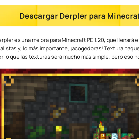
Descargar Derpler para Minecraf
rpler es una mejora para Minecraft PE 1.20, que llenará e
alistas y, lo más importante, ¡acogedoras! Textura paque
r lo que las texturas será mucho más simple, pero eso no