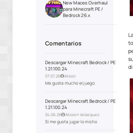
New Maces Overhaul
para Minecraft PE /
Bedrock 26.x
La
t
Comentarios
p
s
Descargar Minecraft Bedrock / PE
d
1.21.100.24
07.07.26
Alison
Me gusta mucho el juego
Descargar Minecraft Bedrock / PE
1.21.100.24
24.06.26
Alisson Velasquez
Si me gusta jugar lo micho