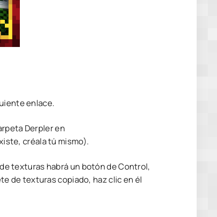
uiente enlace.
arpeta Derpler en
xiste, créala tú mismo).
s de texturas habrá un botón de Control,
uete de texturas copiado, haz clic en él