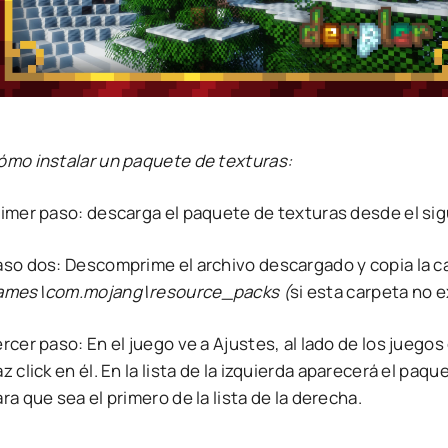
ómo instalar un paquete de texturas:
rimer paso: descarga el paquete de texturas desde el sig
aso dos: Descomprime el archivo descargado y copia la c
ames\com.mojang\resource_packs (
si esta carpeta no e
rcer paso: En el juego ve a Ajustes, al lado de los juego
z click en él. En la lista de la izquierda aparecerá el paq
ra que sea el primero de la lista de la derecha.