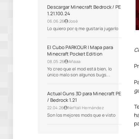
Descargar Minecraft Bedrock / PE
1.21.100.24
06.06.26
José
Lo quiero por q me gustaría jugarlo
El Cubo PARKOUR | Mapa para
C
Minecraft Pocket Edition
08.05.26
Añaaa
P
Yo creo que el mod está bien, lo
único malo son algunos bugs...
P
g
Actual Guns 3D para Minecraft PE
/ Bedrock 1.21
Te
22.04.26
Neftali Hernández
ha
Son los mejores mods que e visto
pa